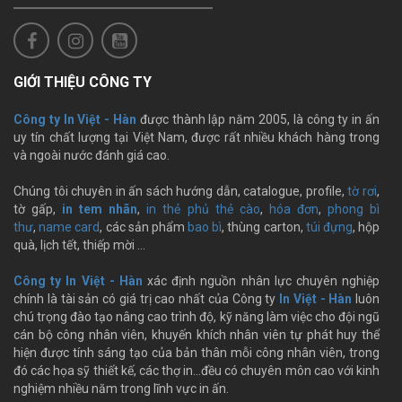
GIỚI THIỆU CÔNG TY
Công ty In Việt - Hàn
được thành lập năm 2005, là công ty in ấn
uy tín chất lượng tại Việt Nam, được rất nhiều khách hàng trong
và ngoài nước đánh giá cao.
Chúng tôi chuyên in ấn sách hướng dẫn, catalogue, profile,
tờ rơi
,
tờ gấp,
in tem nhãn
,
in thẻ phủ thẻ cào
,
hóa đơn
,
phong bì
thư
,
name card
, các sản phẩm
bao bì
, thùng carton,
túi đựng
, hộp
quà, lịch tết, thiếp mời …
Công ty In Việt - Hàn
xác định nguồn nhân lực chuyên nghiệp
chính là tài sản có giá trị cao nhất của Công ty
In Việt - Hàn
luôn
chú trọng đào tạo nâng cao trình độ, kỹ năng làm việc cho đội ngũ
cán bộ công nhân viên, khuyến khích nhân viên tự phát huy thể
hiện được tính sáng tạo của bản thân mỗi công nhân viên, trong
đó các họa sỹ thiết kế, các thợ in…đều có chuyên môn cao với kinh
nghiệm nhiều năm trong lĩnh vực in ấn.