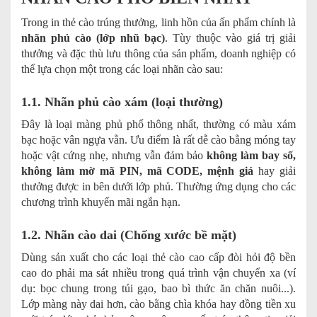
Trong in thẻ cào trúng thưởng, linh hồn của ấn phẩm chính là
nhãn phủ cào (lớp nhũ bạc)
. Tùy thuộc vào giá trị giải
thưởng và đặc thù lưu thông của sản phẩm, doanh nghiệp có
thể lựa chọn một trong các loại nhãn cào sau:
1.1. Nhãn phủ cào xám (loại thường)
Đây là loại màng phủ phổ thông nhất, thường có màu xám
bạc hoặc vân ngựa vằn. Ưu điểm là rất dễ cào bằng móng tay
hoặc vật cứng nhẹ, nhưng vẫn đảm bảo
không làm bay số,
không làm mờ mã PIN, mã CODE, mệnh giá
hay giải
thưởng được in bên dưới lớp phủ. Thường ứng dụng cho các
chương trình khuyến mãi ngắn hạn.
1.2. Nhãn cào dai (Chống xước bề mặt)
Dùng sản xuất cho các loại thẻ cào cao cấp đòi hỏi độ bền
cao do phải ma sát nhiều trong quá trình vận chuyển xa (ví
dụ: bọc chung trong túi gạo, bao bì thức ăn chăn nuôi...).
Lớp màng này dai hơn, cào bằng chìa khóa hay đồng tiền xu