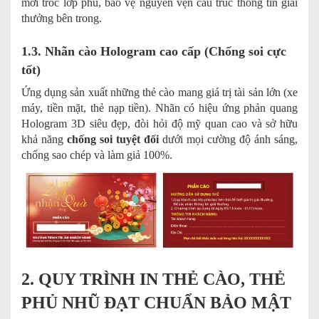
mới tróc lớp phủ, bảo vệ nguyên vẹn cấu trúc thông tin giải
thưởng bên trong.
1.3. Nhãn cào Hologram cao cấp (Chống soi cực
tốt)
Ứng dụng sản xuất những thẻ cào mang giá trị tài sản lớn (xe
máy, tiền mặt, thẻ nạp tiền). Nhãn có hiệu ứng phản quang
Hologram 3D siêu đẹp, đòi hỏi độ mỹ quan cao và sở hữu
khả năng
chống soi tuyệt đối
dưới mọi cường độ ánh sáng,
chống sao chép và làm giả 100%.
2. QUY TRÌNH IN THẺ CÀO, THẺ
PHỦ NHŨ ĐẠT CHUẨN BẢO MẬT