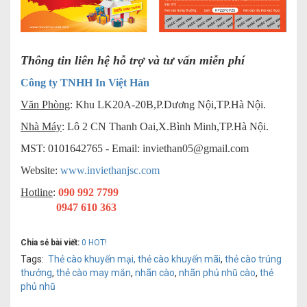
Thông tin liên hệ hỗ trợ và tư vấn miễn phí
Công ty TNHH In Việt Hàn
Văn Phòng
: Khu LK20A-20B,P.Dương Nội,TP.Hà Nội.
Nhà Máy
: Lô 2 CN Thanh Oai,X.Bình Minh,TP.Hà Nội.
MST: 0101642765 - Email:
inviethan05@gmail.com
Website:
www.inviethanjsc.com
Hotline
:
090 992 7799
0947 610 363
Chia sẻ bài viết:
0
HOT!
Tags:
Thẻ cào khuyến mại,
thẻ cào khuyến mãi
,
thẻ cào trúng
thưởng
,
thẻ cào may mắn
,
nhãn cào
,
nhãn phủ nhũ cào
,
thẻ
phủ nhũ