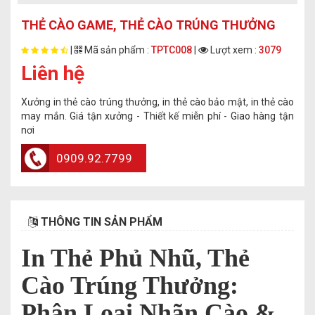
THẺ CÀO GAME, THẺ CÀO TRÚNG THƯỞNG
|
Mã sản phẩm :
TPTC008
|
Lượt xem :
3079
Liên hệ
Xưởng in thẻ cào trúng thưởng, in thẻ cào bảo mật, in thẻ cào
may mắn. Giá tận xưởng - Thiết kế miễn phí - Giao hàng tận
nơi
0909.92.7799
THÔNG TIN SẢN PHẨM
In Thẻ Phủ Nhũ, Thẻ
Cào Trúng Thưởng:
Phân Loại Nhãn Cào &