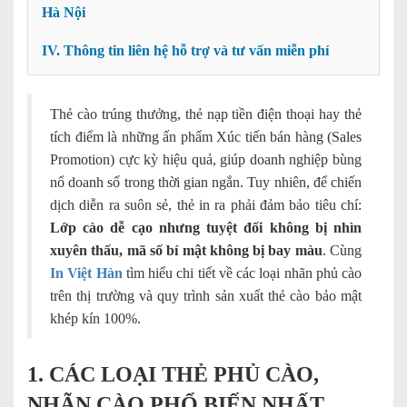
Hà Nội
IV. Thông tin liên hệ hỗ trợ và tư vấn miễn phí
Thẻ cào trúng thưởng, thẻ nạp tiền điện thoại hay thẻ
tích điểm là những ấn phẩm Xúc tiến bán hàng (Sales
Promotion) cực kỳ hiệu quả, giúp doanh nghiệp bùng
nổ doanh số trong thời gian ngắn. Tuy nhiên, để chiến
dịch diễn ra suôn sẻ, thẻ in ra phải đảm bảo tiêu chí:
Lớp cào dễ cạo nhưng tuyệt đối không bị nhìn
xuyên thấu, mã số bí mật không bị bay màu
. Cùng
In Việt Hàn
tìm hiểu chi tiết về các loại nhãn phủ cào
trên thị trường và quy trình sản xuất thẻ cào bảo mật
khép kín 100%.
1. CÁC LOẠI THẺ PHỦ CÀO,
NHÃN CÀO PHỔ BIẾN NHẤT