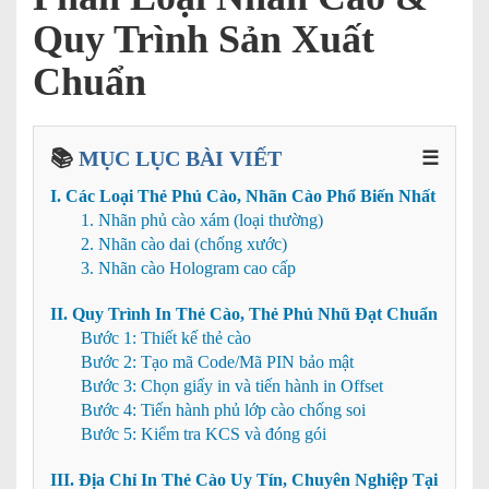
Quy Trình Sản Xuất
Chuẩn
📚
MỤC LỤC BÀI VIẾT
☰
I. Các Loại Thẻ Phủ Cào, Nhãn Cào Phổ Biến Nhất
1. Nhãn phủ cào xám (loại thường)
2. Nhãn cào dai (chống xước)
3. Nhãn cào Hologram cao cấp
II. Quy Trình In Thẻ Cào, Thẻ Phủ Nhũ Đạt Chuẩn
Bước 1: Thiết kế thẻ cào
Bước 2: Tạo mã Code/Mã PIN bảo mật
Bước 3: Chọn giấy in và tiến hành in Offset
Bước 4: Tiến hành phủ lớp cào chống soi
Bước 5: Kiểm tra KCS và đóng gói
III. Địa Chỉ In Thẻ Cào Uy Tín, Chuyên Nghiệp Tại