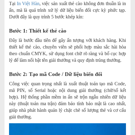
Tại
In Việt Hàn
, việc sản xuất thẻ cào không đơn thuần là in
ấn, mà là quá trình xử lý dữ liệu biến đổi cực kỳ phức tạp.
Dưới đây là quy trình 5 bước khép kín:
Bước 1: Thiết kế thẻ cào
Đây là bước đầu tiên để gây ấn tượng với khách hàng. Khi
thiết kế thẻ cào, chuyên viên sẽ phối hợp màu sắc hài hòa
theo chuẩn CMYK, sử dụng font chữ rõ ràng và bố cục hợp
lý để làm nổi bật tên giải thưởng và quy định trúng thưởng.
Bước 2: Tạo mã Code / Dữ liệu biến đổi
Công việc quan trọng nhất là xuất thuật toán tạo mã Code,
mã PIN, số Serial hoặc nội dung giải thưởng (chữ/số kết
hợp). Hệ thống phần mềm in ấn sẽ trộn ngẫu nhiên dữ liệu
này (thuật toán ma trận) đảm bảo tính bảo mật là cao nhất,
giúp nhà phát hành quản lý chặt chẽ số lượng thẻ và cơ cấu
giải thưởng.