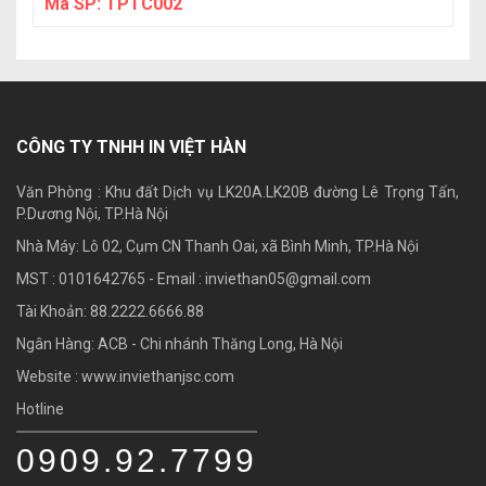
Mã SP:
TPTC002
CÔNG TY TNHH IN VIỆT HÀN
Văn Phòng : Khu đất Dịch vụ LK20A.LK20B đường Lê Trọng Tấn,
P.Dương Nội, TP.Hà Nội
Nhà Máy: Lô 02, Cụm CN Thanh Oai, xã Bình Minh, TP.Hà Nội
MST : 0101642765 - Email :
inviethan05@gmail.com
Tài Khoản: 88.2222.6666.88
Ngân Hàng: ACB - Chi nhánh Thăng Long, Hà Nội
Website : www.inviethanjsc.com
Hotline
0909.92.7799