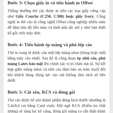
Bước 3: Chọn giấy in và tiến hành in Offset
Thông thường thẻ cào được in trên các loại giấy cứng cáp
như
Giấy Couche (C250, C300) hoặc giấy Ivory
. Công
nghệ in thẻ cào là công nghệ Offset công nghiệp nhiều màu
để đảm bảo độ bền màu và hình ảnh sắc nét y như bản thiết
kế gốc trên máy tính.
Bước 4: Tiến hành ép màng và phủ lớp cào
Thẻ in xong sẽ được cán một lớp màng nilon (bóng hoặc mờ)
bằng máy cán nhiệt. Sau đó là công đoạn
ép nhũ cào, phủ
màng Latex bảo mật
lên chính xác vị trí chứa mã số. Sự kết
hợp giữa màng nilon và nhũ cào đảm bảo an toàn tuyệt đối
khi khách hàng dùng lực cào mà không làm rách số bên
dưới.
Bước 5: Cắt xén, KCS và đóng gói
Thẻ cào được bế xén thành phẩm đúng kích thước (thường là
5,4x8,6 cm bằng Card visit). Đội ngũ KCS (Kiểm tra chất
lượng) sẽ sàng lọc kỹ càng, đóng gói màng co cẩn thận tránh