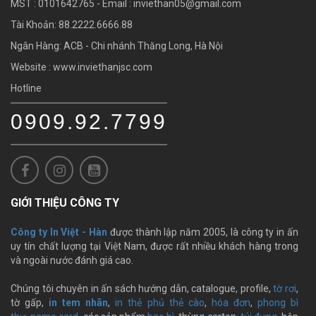
MST : 0101642765 - Email :
inviethan05@gmail.com
Tài Khoản: 88.2222.6666.88
Ngân Hàng: ACB - Chi nhánh Thăng Long, Hà Nội
Website : www.inviethanjsc.com
Hotline
0909.92.7799
GIỚI THIỆU CÔNG TY
Công ty In Việt - Hàn
được thành lập năm 2005, là công ty in ấn
uy tín chất lượng tại Việt Nam, được rất nhiều khách hàng trong
và ngoài nước đánh giá cao.
Chúng tôi chuyên in ấn sách hướng dẫn, catalogue, profile,
tờ rơi
,
tờ gấp,
in tem nhãn
,
in thẻ phủ thẻ cào
,
hóa đơn
,
phong bì