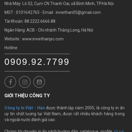
Nhà Máy: Lô 02, Cụm CN Thanh Oai, xã Bình Minh, TP.Hà Nội
MST : 0101642765 - Email :
inviethan05@gmail.com
Tài Khoản: 88.2222.6666.88
Ngân Hàng: ACB - Chi nhánh Thăng Long, Hà Nội
Website : www.inviethanjsc.com
Hotline
0909.92.7799
GIỚI THIỆU CÔNG TY
Công ty In Việt - Hàn
được thành lập năm 2005, là công ty in ấn
uy tín chất lượng tại Việt Nam, được rất nhiều khách hàng trong
và ngoài nước đánh giá cao.
Chúng tôi chuyên in ấn sách hướng dẫn, catalogue, profile,
tờ rơi
,