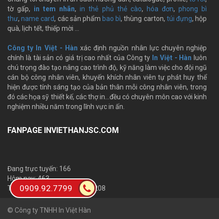
tờ gấp,
in tem nhãn
,
in thẻ phủ thẻ cào
,
hóa đơn
,
phong bì
thư
,
name card
, các sản phẩm
bao bì
, thùng carton,
túi đựng
, hộp
quà, lịch tết, thiếp mời …
Công ty In Việt - Hàn
xác định nguồn nhân lực chuyên nghiệp
chính là tài sản có giá trị cao nhất của Công ty
In Việt - Hàn
luôn
chú trọng đào tạo nâng cao trình độ, kỹ năng làm việc cho đội ngũ
cán bộ công nhân viên, khuyến khích nhân viên tự phát huy thể
hiện được tính sáng tạo của bản thân mỗi công nhân viên, trong
đó các họa sỹ thiết kế, các thợ in…đều có chuyên môn cao với kinh
nghiệm nhiều năm trong lĩnh vực in ấn.
FANPAGE INVIETHANJSC.COM
Đang trực tuyến: 166
Hôm nay: 463
0909.92.7799
Tổng số lượt truy cập: 1,683,208
© Công ty TNHH In Việt Hàn