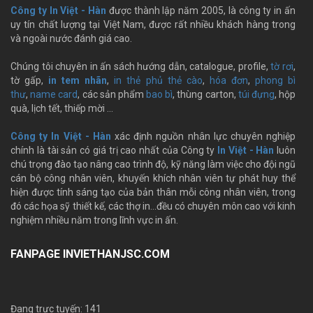
Công ty In Việt - Hàn
được thành lập năm 2005, là công ty in ấn
uy tín chất lượng tại Việt Nam, được rất nhiều khách hàng trong
và ngoài nước đánh giá cao.
Chúng tôi chuyên in ấn sách hướng dẫn, catalogue, profile,
tờ rơi
,
tờ gấp,
in tem nhãn
,
in thẻ phủ thẻ cào
,
hóa đơn
,
phong bì
thư
,
name card
, các sản phẩm
bao bì
, thùng carton,
túi đựng
, hộp
quà, lịch tết, thiếp mời …
Công ty In Việt - Hàn
xác định nguồn nhân lực chuyên nghiệp
chính là tài sản có giá trị cao nhất của Công ty
In Việt - Hàn
luôn
chú trọng đào tạo nâng cao trình độ, kỹ năng làm việc cho đội ngũ
cán bộ công nhân viên, khuyến khích nhân viên tự phát huy thể
hiện được tính sáng tạo của bản thân mỗi công nhân viên, trong
đó các họa sỹ thiết kế, các thợ in…đều có chuyên môn cao với kinh
nghiệm nhiều năm trong lĩnh vực in ấn.
FANPAGE INVIETHANJSC.COM
Đang trực tuyến: 141