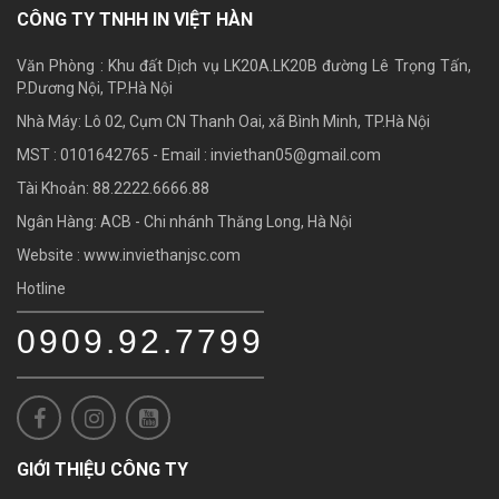
CÔNG TY TNHH IN VIỆT HÀN
Văn Phòng : Khu đất Dịch vụ LK20A.LK20B đường Lê Trọng Tấn,
P.Dương Nội, TP.Hà Nội
Nhà Máy: Lô 02, Cụm CN Thanh Oai, xã Bình Minh, TP.Hà Nội
MST : 0101642765 - Email :
inviethan05@gmail.com
Tài Khoản: 88.2222.6666.88
Ngân Hàng: ACB - Chi nhánh Thăng Long, Hà Nội
Website : www.inviethanjsc.com
Hotline
0909.92.7799
GIỚI THIỆU CÔNG TY