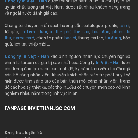
Công ty In Việt - Hàn
được thành lập năm 2005, là công ty in ấn
uy tín chất lượng tại Việt Nam, được rất nhiều khách hàng trong
và ngoài nước đánh giá cao.
Chúng tôi chuyên in ấn sách hướng dẫn, catalogue, profile,
tờ rơi
,
tờ gấp,
in tem nhãn
,
in thẻ phủ thẻ cào
,
hóa đơn
,
phong bì
thư
,
name card
, các sản phẩm
bao bì
, thùng carton,
túi đựng
, hộp
quà, lịch tết, thiếp mời …
Công ty In Việt - Hàn
xác định nguồn nhân lực chuyên nghiệp
chính là tài sản có giá trị cao nhất của Công ty
In Việt - Hàn
luôn
chú trọng đào tạo nâng cao trình độ, kỹ năng làm việc cho đội ngũ
cán bộ công nhân viên, khuyến khích nhân viên tự phát huy thể
hiện được tính sáng tạo của bản thân mỗi công nhân viên, trong
đó các họa sỹ thiết kế, các thợ in…đều có chuyên môn cao với kinh
nghiệm nhiều năm trong lĩnh vực in ấn.
FANPAGE INVIETHANJSC.COM
Đang trực tuyến: 86