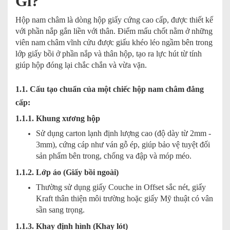
Gì?
Hộp nam châm là dòng hộp giấy cứng cao cấp, được thiết kế
với phần nắp gắn liền với thân. Điểm mấu chốt nằm ở những
viên nam châm vĩnh cửu được giấu khéo léo ngầm bên trong
lớp giấy bồi ở phần nắp và thân hộp, tạo ra lực hút từ tính
giúp hộp đóng lại chắc chắn và vừa vặn.
1.1. Cấu tạo chuẩn của một chiếc hộp nam châm đẳng
cấp:
1.1.1. Khung xương hộp
Sử dụng carton lạnh định lượng cao (độ dày từ 2mm -
3mm), cứng cáp như ván gỗ ép, giúp bảo vệ tuyệt đối
sản phẩm bên trong, chống va đập và móp méo.
1.1.2. Lớp áo (Giấy bồi ngoài)
Thường sử dụng giấy Couche in Offset sắc nét, giấy
Kraft thân thiện môi trường hoặc giấy Mỹ thuật có vân
sần sang trọng.
1.1.3. Khay định hình (Khay lót)