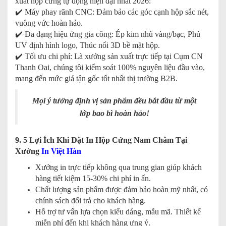
xuất hộp cứng tự động hiện đại nhất 2026:
✔️ Máy phay rãnh CNC: Đảm bảo các góc cạnh hộp sắc nét,
vuông vức hoàn hảo.
✔️ Đa dạng hiệu ứng gia công: Ép kim nhũ vàng/bạc, Phủ
UV định hình logo, Thúc nổi 3D bề mặt hộp.
✔️ Tối ưu chi phí: Là xưởng sản xuất trực tiếp tại Cụm CN
Thanh Oai, chúng tôi kiểm soát 100% nguyên liệu đầu vào,
mang đến mức giá tận gốc tốt nhất thị trường B2B.
Mọi ý tưởng định vị sản phẩm đều bắt đầu từ một
lớp bao bì hoàn hảo!
9. 5 Lợi Ích Khi Đặt In Hộp Cứng Nam Châm Tại
Xưởng
In Việt Hàn
Xưởng in trực tiếp không qua trung gian giúp khách
hàng tiết kiệm 15-30% chi phí in ấn.
Chất lượng sản phẩm được đảm bảo hoàn mỹ nhất, có
chính sách đổi trả cho khách hàng.
Hỗ trợ tư vấn lựa chọn kiểu dáng, mẫu mã. Thiết kế
miễn phí đến khi khách hàng ưng ý.