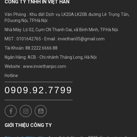
CÔNG TY TNHH IN VIỆT HÀN
Văn Phòng : Khu đất Dịch vụ LK20A.LK20B đường Lê Trọng Tấn,
P.Dương Nội, TP.Hà Nội
Nhà Máy: Lô 02, Cụm CN Thanh Oai, xã Bình Minh, TP.Hà Nội
MST : 0101642765 - Email :
inviethan05@gmail.com
Tài Khoản: 88.2222.6666.88
Ngân Hàng: ACB - Chi nhánh Thăng Long, Hà Nội
Website : www.inviethanjsc.com
Hotline
0909.92.7799
GIỚI THIỆU CÔNG TY