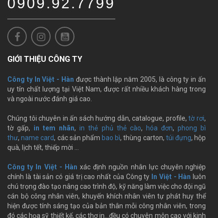
0909.92.7799
GIỚI THIỆU CÔNG TY
Công ty In Việt - Hàn
được thành lập năm 2005, là công ty in ấn
uy tín chất lượng tại Việt Nam, được rất nhiều khách hàng trong
và ngoài nước đánh giá cao.
Chúng tôi chuyên in ấn sách hướng dẫn, catalogue, profile,
tờ rơi
,
tờ gấp,
in tem nhãn
,
in thẻ phủ thẻ cào
,
hóa đơn
,
phong bì
thư
,
name card
, các sản phẩm
bao bì
, thùng carton,
túi đựng
, hộp
quà, lịch tết, thiếp mời …
Công ty In Việt - Hàn
xác định nguồn nhân lực chuyên nghiệp
chính là tài sản có giá trị cao nhất của Công ty
In Việt - Hàn
luôn
chú trọng đào tạo nâng cao trình độ, kỹ năng làm việc cho đội ngũ
cán bộ công nhân viên, khuyến khích nhân viên tự phát huy thể
hiện được tính sáng tạo của bản thân mỗi công nhân viên, trong
đó các họa sỹ thiết kế, các thợ in…đều có chuyên môn cao với kinh