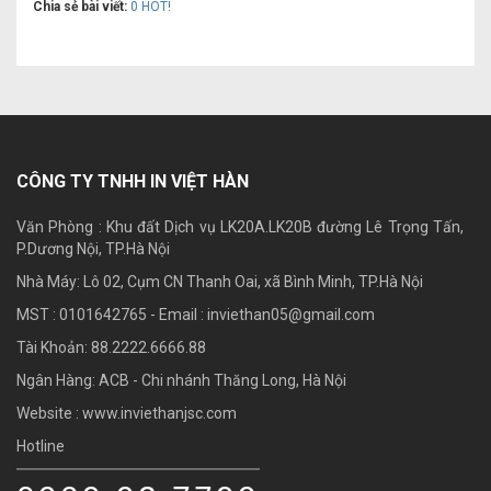
Chia sẻ bài viết:
0
HOT!
CÔNG TY TNHH IN VIỆT HÀN
Văn Phòng : Khu đất Dịch vụ LK20A.LK20B đường Lê Trọng Tấn,
P.Dương Nội, TP.Hà Nội
Nhà Máy: Lô 02, Cụm CN Thanh Oai, xã Bình Minh, TP.Hà Nội
MST : 0101642765 - Email :
inviethan05@gmail.com
Tài Khoản: 88.2222.6666.88
Ngân Hàng: ACB - Chi nhánh Thăng Long, Hà Nội
Website : www.inviethanjsc.com
Hotline