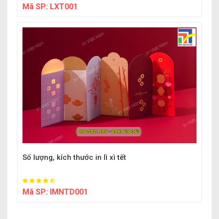
Mã SP:
LXT001
Số lượng, kích thước in lì xì tết
Mã SP:
IMNTD001