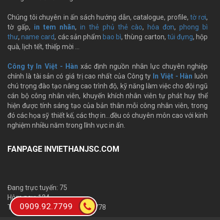
Chúng tôi chuyên in ấn sách hướng dẫn, catalogue, profile,
tờ rơi
,
tờ gấp,
in tem nhãn
,
in thẻ phủ thẻ cào
,
hóa đơn
,
phong bì
thư
,
name card
, các sản phẩm
bao bì
, thùng carton,
túi đựng
, hộp
quà, lịch tết, thiếp mời …
Công ty In Việt - Hàn
xác định nguồn nhân lực chuyên nghiệp
chính là tài sản có giá trị cao nhất của Công ty
In Việt - Hàn
luôn
chú trọng đào tạo nâng cao trình độ, kỹ năng làm việc cho đội ngũ
cán bộ công nhân viên, khuyến khích nhân viên tự phát huy thể
hiện được tính sáng tạo của bản thân mỗi công nhân viên, trong
đó các họa sỹ thiết kế, các thợ in…đều có chuyên môn cao với kinh
nghiệm nhiều năm trong lĩnh vực in ấn.
FANPAGE INVIETHANJSC.COM
Đang trực tuyến: 75
Hôm nay: 124
0909.92.7799
Tổng số lượt truy cập: 1,684,778