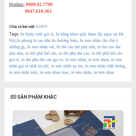
Hotline:
0909.92.7799
0947.610.363
Chia sẻ bài viết:
0
HOT!
Tags:
In thiệp cưới giá rẻ
,
In bằng khen giấy khen lấy ngay tại Hà
Nội
,
In phong bì tạo dấu ấn thương hiệu
,
In tem nhãn cần chú ý
những gì
,
In tem nhãn vải
,
In thẻ cào thẻ phủ nhũ
,
in the cao the
phu nhu
,
in thẻ phủ thẻ cào
,
in the phu the cao
,
in thẻ phủ thẻ cào
giá rẻ
,
in the phu the cao gia re
,
In tem nhãn
,
in tem nhan
,
in tem
nhãn giá rẻ nhất hà nội
,
in tem nhãn uy tín
,
in tem nhãn chất lượng
,
in tem nhãn mác
,
in tem nhan mac
,
in tem nhãn
,
in tem nhan
SẢN PHẨM KHÁC