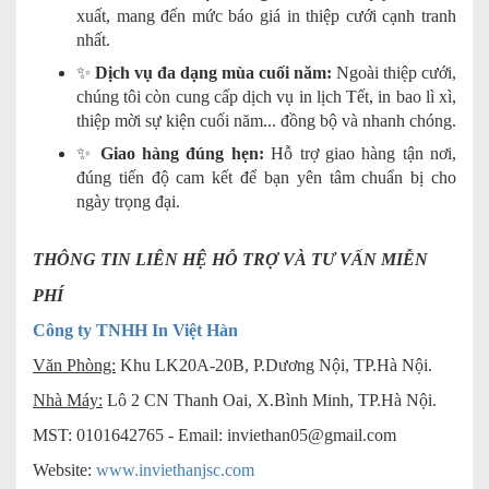
xuất, mang đến mức báo giá in thiệp cưới cạnh tranh
nhất.
✨
Dịch vụ đa dạng mùa cuối năm:
Ngoài thiệp cưới,
chúng tôi còn cung cấp dịch vụ in lịch Tết, in bao lì xì,
thiệp mời sự kiện cuối năm... đồng bộ và nhanh chóng.
✨
Giao hàng đúng hẹn:
Hỗ trợ giao hàng tận nơi,
đúng tiến độ cam kết để bạn yên tâm chuẩn bị cho
ngày trọng đại.
THÔNG TIN LIÊN HỆ HỖ TRỢ VÀ TƯ VẤN MIỄN
PHÍ
Công ty TNHH In Việt Hàn
Văn Phòng:
Khu LK20A-20B, P.Dương Nội, TP.Hà Nội.
Nhà Máy:
Lô 2 CN Thanh Oai, X.Bình Minh, TP.Hà Nội.
MST: 0101642765 - Email:
inviethan05@gmail.com
Website:
www.inviethanjsc.com