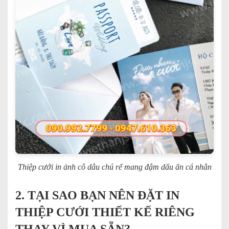
Thiệp cưới in ảnh cô dâu chú rể mang đậm dấu ấn cá nhân
2. TẠI SAO BẠN NÊN ĐẶT IN
THIỆP CƯỚI THIẾT KẾ RIÊNG