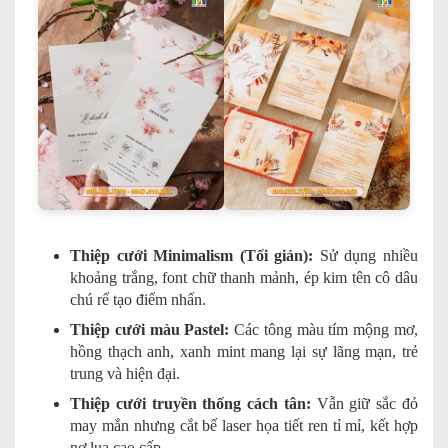
Thiệp cưới Minimalism (Tối giản):
Sử dụng nhiều
khoảng trắng, font chữ thanh mảnh, ép kim tên cô dâu
chú rể tạo điểm nhấn.
Thiệp cưới màu Pastel:
Các tông màu tím mộng mơ,
hồng thạch anh, xanh mint mang lại sự lãng mạn, trẻ
trung và hiện đại.
Thiệp cưới truyền thống cách tân:
Vẫn giữ sắc đỏ
may mắn nhưng cắt bế laser họa tiết ren tỉ mỉ, kết hợp
nơ lụa cao cấp.