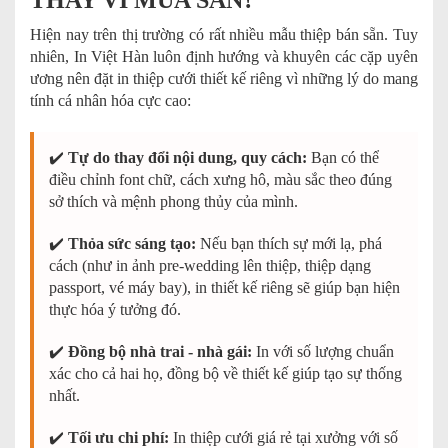
THAY VÌ MUA SẴN?
Hiện nay trên thị trường có rất nhiều mẫu thiệp bán sẵn. Tuy
nhiên, In Việt Hàn luôn định hướng và khuyên các cặp uyên
ương nên đặt in thiệp cưới thiết kế riêng vì những lý do mang
tính cá nhân hóa cực cao:
✔️
Tự do thay đổi nội dung, quy cách:
Bạn có thể
điều chỉnh font chữ, cách xưng hô, màu sắc theo đúng
sở thích và mệnh phong thủy của mình.
✔️
Thỏa sức sáng tạo:
Nếu bạn thích sự mới lạ, phá
cách (như in ảnh pre-wedding lên thiệp, thiệp dạng
passport, vé máy bay), in thiết kế riêng sẽ giúp bạn hiện
thực hóa ý tưởng đó.
✔️
Đồng bộ nhà trai - nhà gái:
In với số lượng chuẩn
xác cho cả hai họ, đồng bộ về thiết kế giúp tạo sự thống
nhất.
✔️
Tối ưu chi phí:
In thiệp cưới giá rẻ tại xưởng với số