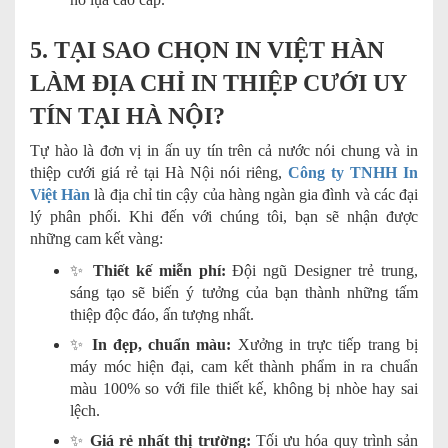
5. TẠI SAO CHỌN IN VIỆT HÀN
LÀM ĐỊA CHỈ IN THIỆP CƯỚI UY
TÍN TẠI HÀ NỘI?
Tự hào là đơn vị in ấn uy tín trên cả nước nói chung và in
thiệp cưới giá rẻ tại Hà Nội nói riêng,
Công ty TNHH In
Việt Hàn
là địa chỉ tin cậy của hàng ngàn gia đình và các đại
lý phân phối. Khi đến với chúng tôi, bạn sẽ nhận được
những cam kết vàng:
✨
Thiết kế miễn phí:
Đội ngũ Designer trẻ trung,
sáng tạo sẽ biến ý tưởng của bạn thành những tấm
thiệp độc đáo, ấn tượng nhất.
✨
In đẹp, chuẩn màu:
Xưởng in trực tiếp trang bị
máy móc hiện đại, cam kết thành phẩm in ra chuẩn
màu 100% so với file thiết kế, không bị nhòe hay sai
lệch.
✨
Giá rẻ nhất thị trường:
Tối ưu hóa quy trình sản