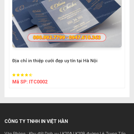
Địa chỉ in thiệp cưới đẹp uy tín tại Hà Nội
Mã SP:
ITC0002
CÔNG TY TNHH IN VIỆT HÀN
Văn Phòng : Khu đất Dịch vụ LK20A.LK20B đường Lê Trọng Tấn,