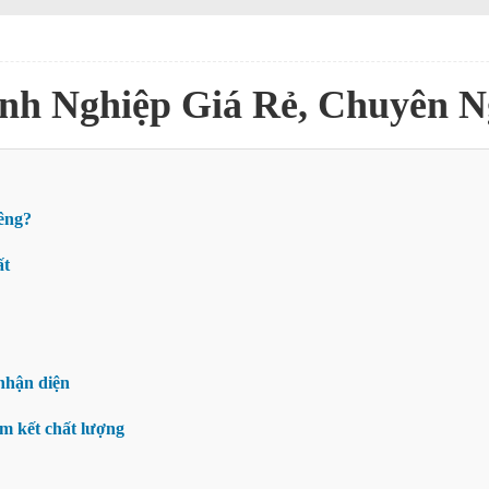
nh Nghiệp Giá Rẻ, Chuyên N
iêng?
ất
 nhận diện
am kết chất lượng