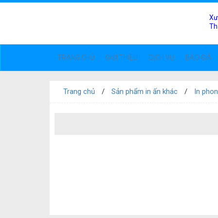
Xư
Th
TRANG CHỦ
GIỚI THIỆU
DỊCH VỤ
BÁO GIÁ
Trang chủ
Sản phẩm in ấn khác
In phong