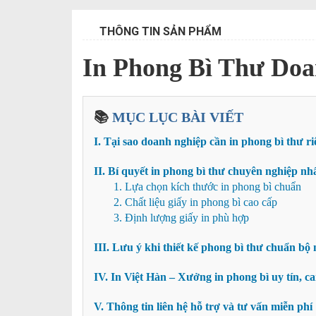
THÔNG TIN SẢN PHẨM
In Phong Bì Thư Doa
📚
MỤC LỤC BÀI VIẾT
I. Tại sao doanh nghiệp cần in phong bì thư r
II. Bí quyết in phong bì thư chuyên nghiệp nh
1. Lựa chọn kích thước in phong bì chuẩn
2. Chất liệu giấy in phong bì cao cấp
3. Định lượng giấy in phù hợp
III. Lưu ý khi thiết kế phong bì thư chuẩn bộ
IV. In Việt Hàn – Xưởng in phong bì uy tín, c
V. Thông tin liên hệ hỗ trợ và tư vấn miễn phí