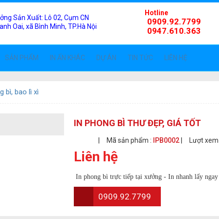
Hotline
ởng Sản Xuất:
Lô 02, Cụm CN
0909.92.7799
anh Oai, xã Bình Minh, TP.Hà Nội
0947.610.363
SẢN PHẨM
IN ẤN KHÁC
DỰ ÁN
TIN TỨC
LIÊN HỆ
 bì, bao lì xì
IN PHONG BÌ THƯ ĐẸP, GIÁ TỐT
|
Mã sản phẩm :
IPB0002
|
Lượt xem
Liên hệ
In phong bì trực tiếp tại xưởng - In nhanh lấy ngay 
0909.92.7799