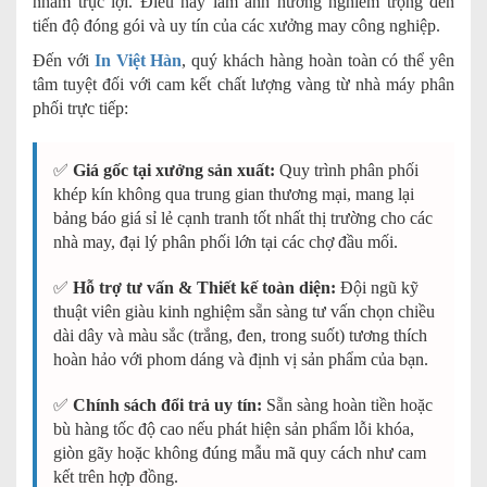
nhằm trục lợi. Điều này làm ảnh hưởng nghiêm trọng đến
tiến độ đóng gói và uy tín của các xưởng may công nghiệp.
Đến với
In Việt Hàn
, quý khách hàng hoàn toàn có thể yên
tâm tuyệt đối với cam kết chất lượng vàng từ nhà máy phân
phối trực tiếp:
✅
Giá gốc tại xưởng sản xuất:
Quy trình phân phối
khép kín không qua trung gian thương mại, mang lại
bảng báo giá sỉ lẻ cạnh tranh tốt nhất thị trường cho các
nhà may, đại lý phân phối lớn tại các chợ đầu mối.
✅
Hỗ trợ tư vấn & Thiết kế toàn diện:
Đội ngũ kỹ
thuật viên giàu kinh nghiệm sẵn sàng tư vấn chọn chiều
dài dây và màu sắc (trắng, đen, trong suốt) tương thích
hoàn hảo với phom dáng và định vị sản phẩm của bạn.
✅
Chính sách đổi trả uy tín:
Sẵn sàng hoàn tiền hoặc
bù hàng tốc độ cao nếu phát hiện sản phẩm lỗi khóa,
giòn gãy hoặc không đúng mẫu mã quy cách như cam
kết trên hợp đồng.