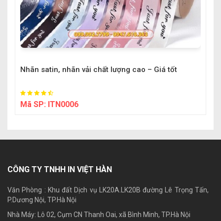
Nhãn satin, nhãn vải chất lượng cao – Giá tốt
Mã SP:
ITN0006
CÔNG TY TNHH IN VIỆT HÀN
Văn Phòng : Khu đất Dịch vụ LK20A.LK20B đường Lê Trọng Tấn,
P.Dương Nội, TP.Hà Nội
Nhà Máy: Lô 02, Cụm CN Thanh Oai, xã Bình Minh, TP.Hà Nội