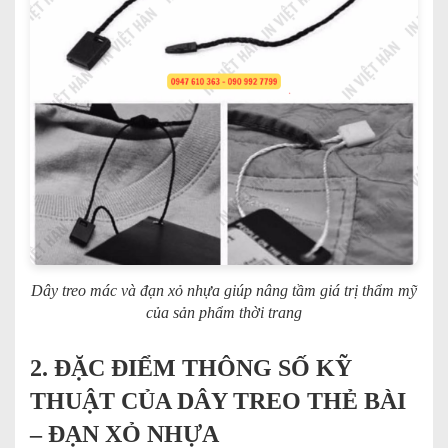
Dây treo mác và đạn xỏ nhựa giúp nâng tầm giá trị thẩm mỹ
của sản phẩm thời trang
2. ĐẶC ĐIỂM THÔNG SỐ KỸ
THUẬT CỦA DÂY TREO THẺ BÀI
– ĐẠN XỎ NHỰA