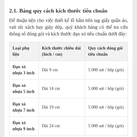
2.1. Bảng quy cách kích thước tiêu chuẩn
Để thuận tiện cho việc thiết kế lỗ bấm trên tag giấy quần áo,
vali túi xách hay giày dép, quý khách hàng có thể tra cứu
thông số đóng gói và kích thước đạn xỏ tiêu chuẩn dưới đây:
Loại phụ
Kích thước chiều dài
Quy cách đóng gói
liệu
(Inch / cm)
tiêu chuẩn
Đạn xỏ
Dài 9 cm
5.000 sợi / hộp (gói)
nhựa 3 inch
Đạn xỏ
Dài 14 cm
5.000 sợi / hộp (gói)
nhựa 5 inch
Đạn xỏ
Dài 19 cm
5.000 sợi / hộp (gói)
nhựa 7 inch
Đạn xỏ
Dài 24 cm
5.000 sợi / hộp (gói)
nhựa 9 inch