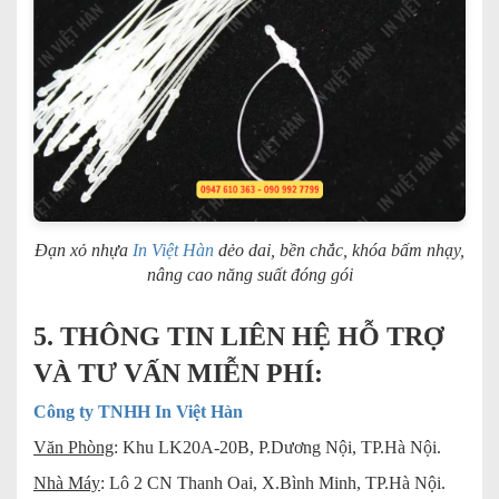
Đạn xỏ nhựa
In Việt Hàn
dẻo dai, bền chắc, khóa bấm nhạy,
nâng cao năng suất đóng gói
5. THÔNG TIN LIÊN HỆ HỖ TRỢ
VÀ TƯ VẤN MIỄN PHÍ:
Công ty TNHH In Việt Hàn
Văn Phòng
: Khu LK20A-20B, P.Dương Nội, TP.Hà Nội.
Nhà Máy
: Lô 2 CN Thanh Oai, X.Bình Minh, TP.Hà Nội.