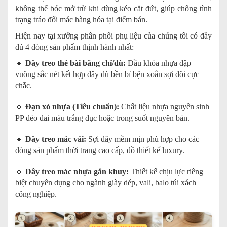
không thể bóc mở trừ khi dùng kéo cắt đứt, giúp chống tình
trạng tráo đổi mác hàng hóa tại điểm bán.
Hiện nay tại xưởng phân phối phụ liệu của chúng tôi có đầy
đủ 4 dòng sản phẩm thịnh hành nhất:
🔹
Dây treo thẻ bài bằng chỉ/dù:
Đầu khóa nhựa dập
vuông sắc nét kết hợp dây dù bền bỉ bện xoắn sợi đôi cực
chắc.
🔹
Đạn xỏ nhựa (Tiêu chuẩn):
Chất liệu nhựa nguyên sinh
PP dẻo dai màu trắng đục hoặc trong suốt nguyên bản.
🔹
Dây treo mác vải:
Sợi dây mềm mịn phù hợp cho các
dòng sản phẩm thời trang cao cấp, đồ thiết kế luxury.
🔹
Dây treo mác nhựa gắn khuy:
Thiết kế chịu lực riêng
biệt chuyên dụng cho ngành giày dép, vali, balo túi xách
công nghiệp.