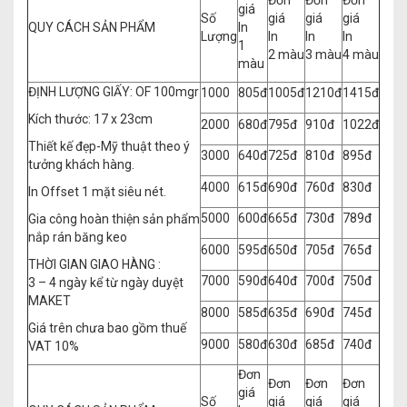
Đơn
Đơn
Đơn
giá
Số
giá
giá
giá
QUY CÁCH SẢN PHẨM
In
Lượng
In
In
In
1
2 màu
3 màu
4 màu
màu
ĐỊNH LƯỢNG GIẤY: OF 100mgr
1000
805đ
1005đ
1210đ
1415đ
Kích thước: 17 x 23cm
2000
680đ
795đ
910đ
1022đ
Thiết kế đẹp-Mỹ thuật theo ý
3000
640đ
725đ
810đ
895đ
tưởng khách hàng.
4000
615đ
690đ
760đ
830đ
In Offset 1 mặt siêu nét.
5000
600đ
665đ
730đ
789đ
Gia công hoàn thiện sản phẩm
nắp rán băng keo
6000
595đ
650đ
705đ
765đ
THỜI GIAN GIAO HÀNG :
7000
590đ
640đ
700đ
750đ
3 – 4 ngày kể từ ngày duyệt
MAKET
8000
585đ
635đ
690đ
745đ
Giá trên chưa bao gồm thuế
9000
580đ
630đ
685đ
740đ
VAT 10%
Đơn
Đơn
Đơn
Đơn
giá
Số
giá
giá
giá