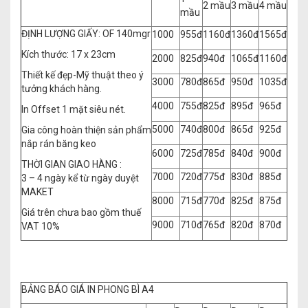
2 mầu
3 mầu
4 mầu
mầu
ĐỊNH LƯỢNG GIẤY: OF 140mgr
1000
955đ
1160đ
1360đ
1565đ
Kích thước: 17 x 23cm
2000
825đ
940đ
1065đ
1160đ
Thiết kế đẹp-Mỹ thuật theo ý
3000
780đ
865đ
950đ
1035đ
tưởng khách hàng.
4000
755đ
825đ
895đ
965đ
In Offset 1 mặt siêu nét.
5000
740đ
800đ
865đ
925đ
Gia công hoàn thiện sản phẩm
nắp rán băng keo
6000
725đ
785đ
840đ
900đ
THỜI GIAN GIAO HÀNG :
7000
720đ
775đ
830đ
885đ
3 – 4 ngày kể từ ngày duyệt
MAKET
8000
715đ
770đ
825đ
875đ
Giá trên chưa bao gồm thuế
9000
710đ
765đ
820đ
870đ
VAT 10%
BẢNG BÁO GIÁ IN PHONG BÌ A4