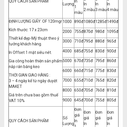
QUY CÁCH SẢN PHẨM
In
Lượng
In
In
In
1
2 mầu
3 màu
4 màu
màu
ĐỊNH LƯỢNG GIẤY: OF 120mgr
1000
890đ
1080đ
1285đ
1490đ
Kích thước: 17 x 23cm
2000
755đ
870đ
980đ
1095đ
Thiết kế đẹp-Mỹ thuật theo ý
3000
710đ
795đ
880đ
965đ
tưởng khách hàng.
4000
685đ
755đ
830đ
900đ
In Offset 1 mặt siêu nét.
5000
670đ
735đ
795đ
860đ
Gia công hoàn thiện sản phẩm
nắp rán băng keo
6000
660đ
715đ
775đ
830đ
THỜI GIAN GIAO HÀNG :
7000
655đ
710đ
765đ
820đ
3 – 4 ngày kể từ ngày duyệt
MAKET
8000
650đ
705đ
760đ
810đ
Giá trên chưa bao gồm thuế
9000
645đ
700đ
755đ
805đ
VAT 10%
Đơn
Đơn
Đơn
Đơn
giá
Số
giá
giá
giá
QUY CÁCH SẢN PHẨM
In
Lượng
In
In
In
1