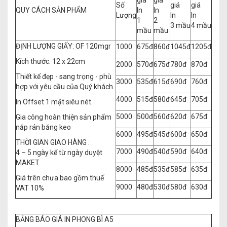
giá
giá
Số
giá
giá
QUY CÁCH SẢN PHẨM
In
In
Lượng
In
In
1
2
3 mầu
4 mầu
mầu
mầu
ĐỊNH LƯỢNG GIẤY: OF 120mgr
1000
675đ
860đ
1045đ
1205đ
Kích thước: 12 x 22cm
2000
570đ
675đ
780đ
870đ
Thiết kế đẹp - sang trọng - phù
3000
535đ
615đ
690đ
760đ
hợp với yêu cầu của Quý khách
4000
515đ
580đ
645đ
705đ
In Offset 1 mặt siêu nét.
5000
500đ
560đ
620đ
675đ
Gia công hoàn thiện sản phẩm
nắp rán băng keo
6000
495đ
545đ
600đ
650đ
THỜI GIAN GIAO HÀNG :
7000
490đ
540đ
590đ
640đ
4 – 5 ngày kể từ ngày duyệt
MAKET
8000
485đ
535đ
585đ
635đ
Giá trên chưa bao gồm thuế
9000
480đ
530đ
580đ
630đ
VAT 10%
BẢNG BÁO GIÁ IN PHONG BÌ A5