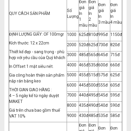
Đơn
Đơn
Đơn
Đơn
giá
giá
Số
giá
giá
QUY CÁCH SẢN PHẨM
In
In
Lượng
In
In
1
2
3 mầu
4 mầu
mầu
mầu
ĐỊNH LƯỢNG GIẤY: OF 100mgr
1000
625đ
810đ
995đ
1150đ
Kích thước: 12 x 22cm
2000
520đ
625đ
730đ
820đ
Thiết kế đẹp - sang trọng - phù
3000
485đ
565đ
645đ
715đ
hợp với yêu cầu của Quý khách
4000
465đ
535đ
600đ
660đ
In Offset 1 mặt siêu nét.
5000
455đ
515đ
575đ
625đ
Gia công hoàn thiện sản phẩm
nắp rán băng keo
6000
445đ
500đ
555đ
605đ
THỜI GIAN GIAO HÀNG :
7000
440đ
495đ
545đ
595đ
4 – 5 ngày kể từ ngày duyệt
MAKET
8000
435đ
490đ
540đ
590đ
Giá trên chưa bao gồm thuế
9000
430đ
485đ
535đ
585đ
VAT 10%
Đơn
Đơn
Đơn
Đơn