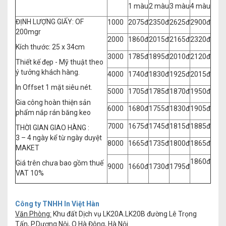
1 màu
2 màu
3 màu
4 màu
ĐỊNH LƯỢNG GIẤY: OF
1000
2075đ
2350đ
2625đ
2900đ
200mgr
2000
1860đ
2015đ
2165đ
2320đ
Kích thước: 25 x 34cm
3000
1785đ
1895đ
2010đ
2120đ
Thiết kế đẹp - Mỹ thuật theo
ý tưởng khách hàng.
4000
1740đ
1830đ
1925đ
2015đ
In Offset 1 mặt siêu nét.
5000
1705đ
1785đ
1870đ
1950đ
Gia công hoàn thiện sản
6000
1680đ
1755đ
1830đ
1905đ
phẩm nắp rán băng keo
7000
1675đ
1745đ
1815đ
1885đ
THỜI GIAN GIAO HÀNG :
3 – 4 ngày kể từ ngày duyệt
8000
1665đ
1735đ
1800đ
1865đ
MAKET
1860đ
Giá trên chưa bao gồm thuế
9000
1660đ
1730đ
1795đ
VAT 10%
Công ty TNHH In Việt Hàn
Văn Phòng:
Khu đất Dịch vụ LK20A.LK20B đường Lê Trọng
Tấn, P.Dương Nội, Q.Hà Đông, Hà Nội