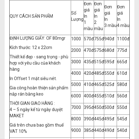
Đơn
Đơn
Đơn
Đơn
giá
giá
Số
giá
giá
QUY CÁCH SẢN PHẨM
In
In
Lượng
In
In
1
2
3 mầu
4 mầu
mầu
mầu
ĐỊNH LƯỢNG GIẤY: OF 80mgr
1000
570đ
755đ
940đ
1100đ
Kích thước: 12 x 22cm
2000
470đ
575đ
680đ
775đ
Thiết kế đẹp - sang trọng - phù
3000
435đ
515đ
595đ
665đ
hợp với yêu cầu của khách
hàng
4000
420đ
485đ
550đ
610đ
In Offset 1 mặt siêu nét.
5000
410đ
465đ
525đ
580đ
Gia công hoàn thiện sản phẩm
nắp rán băng keo
6000
400đ
455đ
510đ
560đ
THỜI GIAN GIAO HÀNG :
7000
395đ
450đ
500đ
550đ
4 – 5 ngày kể từ ngày duyệt
MAKET
8000
390đ
445đ
495đ
545đ
Giá trên chưa bao gồm thuế
9000
385đ
440đ
490đ
540đ
VAT 10%