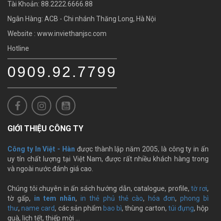
Tài Khoản: 88.2222.6666.88
Ngân Hàng: ACB - Chi nhánh Thăng Long, Hà Nội
Website : www.inviethanjsc.com
Hotline
0909.92.7799
GIỚI THIỆU CÔNG TY
Công ty In Việt - Hàn
được thành lập năm 2005, là công ty in ấn
uy tín chất lượng tại Việt Nam, được rất nhiều khách hàng trong
và ngoài nước đánh giá cao.
Chúng tôi chuyên in ấn sách hướng dẫn, catalogue, profile,
tờ rơi
,
tờ gấp,
in tem nhãn
,
in thẻ phủ thẻ cào
,
hóa đơn
,
phong bì
thư
,
name card
, các sản phẩm
bao bì
, thùng carton,
túi đựng
, hộp
quà, lịch tết, thiếp mời …