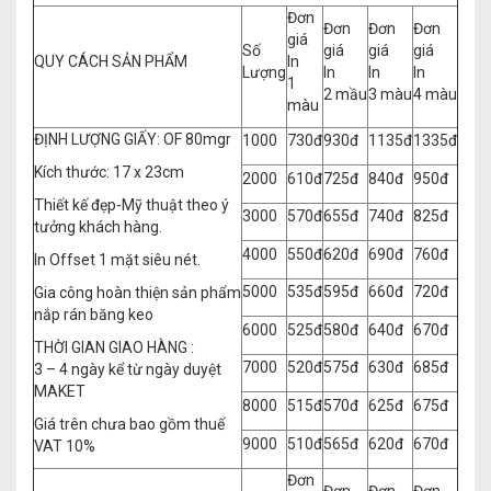
Đơn
Đơn
Đơn
Đơn
giá
Số
giá
giá
giá
QUY CÁCH SẢN PHẨM
In
Lượng
In
In
In
1
2 mầu
3 màu
4 màu
màu
ĐỊNH LƯỢNG GIẤY: OF 80mgr
1000
730đ
930đ
1135đ
1335đ
Kích thước: 17 x 23cm
2000
610đ
725đ
840đ
950đ
Thiết kế đẹp-Mỹ thuật theo ý
3000
570đ
655đ
740đ
825đ
tưởng khách hàng.
4000
550đ
620đ
690đ
760đ
In Offset 1 mặt siêu nét.
5000
535đ
595đ
660đ
720đ
Gia công hoàn thiện sản phẩm
nắp rán băng keo
6000
525đ
580đ
640đ
670đ
THỜI GIAN GIAO HÀNG :
7000
520đ
575đ
630đ
685đ
3 – 4 ngày kể từ ngày duyệt
MAKET
8000
515đ
570đ
625đ
675đ
Giá trên chưa bao gồm thuế
9000
510đ
565đ
620đ
670đ
VAT 10%
Đơn