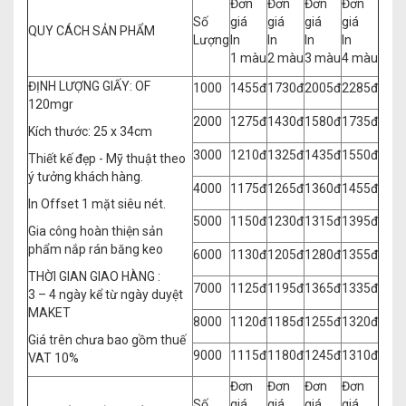
Đơn
Đơn
Đơn
Đơn
Số
giá
giá
giá
giá
QUY CÁCH SẢN PHẨM
Lượng
In
In
In
In
1 màu
2 màu
3 màu
4 màu
ĐỊNH LƯỢNG GIẤY: OF
1000
1455đ
1730đ
2005đ
2285đ
120mgr
2000
1275đ
1430đ
1580đ
1735đ
Kích thước: 25 x 34cm
3000
1210đ
1325đ
1435đ
1550đ
Thiết kế đẹp - Mỹ thuật theo
ý tưởng khách hàng.
4000
1175đ
1265đ
1360đ
1455đ
In Offset 1 mặt siêu nét.
5000
1150đ
1230đ
1315đ
1395đ
Gia công hoàn thiện sản
phẩm nắp rán băng keo
6000
1130đ
1205đ
1280đ
1355đ
THỜI GIAN GIAO HÀNG :
7000
1125đ
1195đ
1365đ
1335đ
3 – 4 ngày kể từ ngày duyệt
MAKET
8000
1120đ
1185đ
1255đ
1320đ
Giá trên chưa bao gồm thuế
9000
1115đ
1180đ
1245đ
1310đ
VAT 10%
Đơn
Đơn
Đơn
Đơn
Số
giá
giá
giá
giá