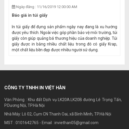
Ngày đăng : 11/16/2019 12:00:00 AM
Báo giá in túi giấy
In túi giấy để đựng sản phẩm ngày nay đang là xu hướng
được yêu thích. Ngoài việc góp phần bảo vệ môi trường, túi
giấy còn giúp quảng bá thương hiệu của doanh nghiệp. Túi
giấy được in bằng nhiều chất liệu trong đó có giấy Krap,
một chất liệu bền đẹp được nhiều người sử dụng.
CÔNG TY TNHH IN VIỆT HÀN
Văn Phòng : Khu đất Dịch vụ LK20A.LK20B đường Lê Trọng Tấn,
P.Dương Nội, TP.Hà Nội
Nhà Máy: Lô 02, Cụm CN Thanh Oai, xã Bình Minh, TP.Hà Nội
MST : 0101642765 - Email :
inviethan05@gmail.com