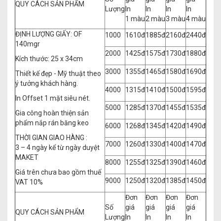
QUY CÁCH SẢN PHẨM
Lượng
In
In
In
In
1 màu
2 màu
3 màu
4 màu
ĐỊNH LƯỢNG GIẤY: OF
1000
1610đ
1885đ
2160đ
2440đ
140mgr
2000
1425đ
1575đ
1730đ
1880đ
Kích thước: 25 x 34cm
3000
1355đ
1465đ
1580đ
1690đ
Thiết kế đẹp - Mỹ thuật theo
ý tưởng khách hàng.
4000
1315đ
1410đ
1500đ
1595đ
In Offset 1 mặt siêu nét.
5000
1285đ
1370đ
1455đ
1535đ
Gia công hoàn thiện sản
phẩm nắp rán băng keo
6000
1268đ
1345đ
1420đ
1490đ
THỜI GIAN GIAO HÀNG :
7000
1260đ
1330đ
1400đ
1470đ
3 – 4 ngày kể từ ngày duyệt
MAKET
8000
1255đ
1325đ
1390đ
1460đ
Giá trên chưa bao gồm thuế
9000
1250đ
1320đ
1385đ
1450đ
VAT 10%
Đơn
Đơn
Đơn
Đơn
Số
giá
giá
giá
giá
QUY CÁCH SẢN PHẨM
Lượng
In
In
In
In