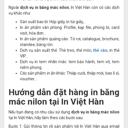
Ngoài
dịch vụ in băng mác nilon
, In Việt Hàn còn có các dịch
vụ khác như:
Sản xuất bao bì: Hộp giấy, in túi giấy,..
In ấn phẩm văn phòng: Profile, kẹp file, phong bì, card
visit, hóa đơn…
In ấn sản phẩm quảng cáo: Tờ rơi, catalogue, brochure,
standee, băng rôn..
Dịch vụ sản xuất thẻ: Thẻ treo, thẻ móc,
thẻ cào
, in thẻ
VIP…
Dịch vụ in tem nhãn mác: tem bảo hành, tem vỡ, tem
niêm phong..
Các sản phẩm in ấn khác: Thiệp cưới, thiệp mời, bao lì xì,
voucher….
Hướng dẫn đặt hàng in băng
mác nilon tại In Việt Hàn
Nếu bạn đang có nhu cầu sử dụng
dịch vụ in băng mác nilon
tại In Việt Hàn, hãy làm theo các bước sau.
Bước 1: Gửi thông tin về sản phẩm tới In Việt Hàn qua email