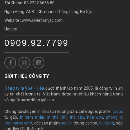
Tài Khoản: 88.2222.6666.88
Ngân Hàng: ACB - Chi nhánh Thăng Long, Hà Nội
Website : www.inviethanjsc.com
Hotline
0909.92.7799
GIỚI THIỆU CÔNG TY
Công ty In Việt - Hàn
được thành lập năm 2005, là công ty in ấn
uy tín chất lượng tại Việt Nam, được rất nhiều khách hàng trong
và ngoài nước đánh giá cao.
Chúng tôi chuyên in ấn sách hướng dẫn, catalogue, profile,
tờ rơi
,
tờ gấp,
in tem nhãn
,
in thẻ phủ thẻ cào
,
hóa đơn
,
phong bì
thư
,
name card
, các sản phẩm
bao bì
, thùng carton,
túi đựng
, hộp
quà, lịch tết, thiếp mời …