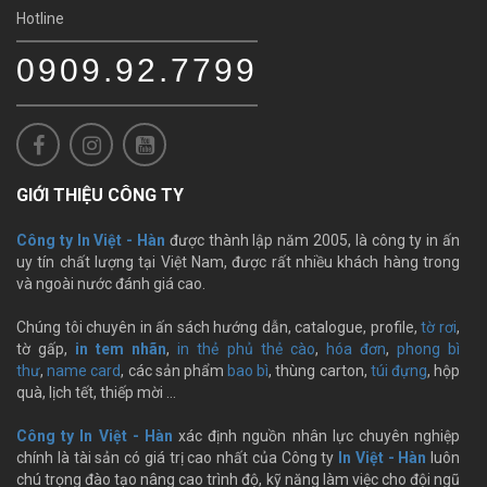
Hotline
0909.92.7799
GIỚI THIỆU CÔNG TY
Công ty In Việt - Hàn
được thành lập năm 2005, là công ty in ấn
uy tín chất lượng tại Việt Nam, được rất nhiều khách hàng trong
và ngoài nước đánh giá cao.
Chúng tôi chuyên in ấn sách hướng dẫn, catalogue, profile,
tờ rơi
,
tờ gấp,
in tem nhãn
,
in thẻ phủ thẻ cào
,
hóa đơn
,
phong bì
thư
,
name card
, các sản phẩm
bao bì
, thùng carton,
túi đựng
, hộp
quà, lịch tết, thiếp mời …
Công ty In Việt - Hàn
xác định nguồn nhân lực chuyên nghiệp
chính là tài sản có giá trị cao nhất của Công ty
In Việt - Hàn
luôn
chú trọng đào tạo nâng cao trình độ, kỹ năng làm việc cho đội ngũ