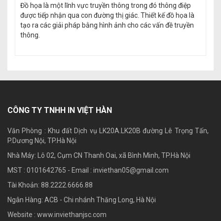
Đồ họa là một lĩnh vực truyền thông trong đó thông điệp
được tiếp nhận qua con đường thị giác. Thiết kế đồ họa là
tạo ra các giải pháp bằng hình ảnh cho các vấn đề truyền
thông.
CÔNG TY TNHH IN VIỆT HÀN
Văn Phòng : Khu đất Dịch vụ LK20A.LK20B đường Lê Trọng Tấn,
P.Dương Nội, TP.Hà Nội
Nhà Máy: Lô 02, Cụm CN Thanh Oai, xã Bình Minh, TP.Hà Nội
MST : 0101642765 - Email :
inviethan05@gmail.com
Tài Khoản: 88.2222.6666.88
Ngân Hàng: ACB - Chi nhánh Thăng Long, Hà Nội
Website : www.inviethanjsc.com