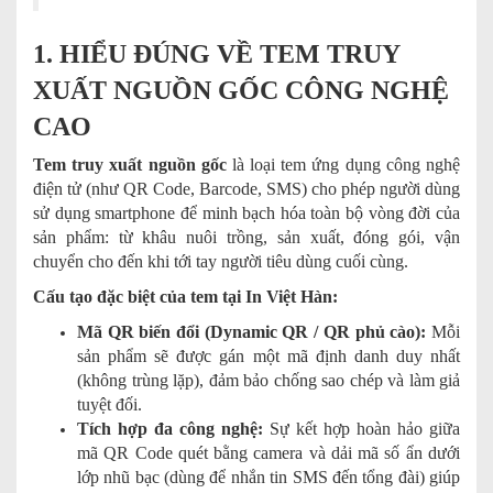
1. HIỂU ĐÚNG VỀ TEM TRUY
XUẤT NGUỒN GỐC CÔNG NGHỆ
CAO
Tem truy xuất nguồn gốc
là loại tem ứng dụng công nghệ
điện tử (như QR Code, Barcode, SMS) cho phép người dùng
sử dụng smartphone để minh bạch hóa toàn bộ vòng đời của
sản phẩm: từ khâu nuôi trồng, sản xuất, đóng gói, vận
chuyển cho đến khi tới tay người tiêu dùng cuối cùng.
Cấu tạo đặc biệt của tem tại In Việt Hàn:
Mã QR biến đổi (Dynamic QR / QR phủ cào):
Mỗi
sản phẩm sẽ được gán một mã định danh duy nhất
(không trùng lặp), đảm bảo chống sao chép và làm giả
tuyệt đối.
Tích hợp đa công nghệ:
Sự kết hợp hoàn hảo giữa
mã QR Code quét bằng camera và dải mã số ẩn dưới
lớp nhũ bạc (dùng để nhắn tin SMS đến tổng đài) giúp