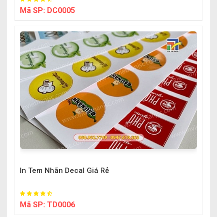
Mã SP:
DC0005
In Tem Nhãn Decal Giá Rẻ
Mã SP:
TD0006