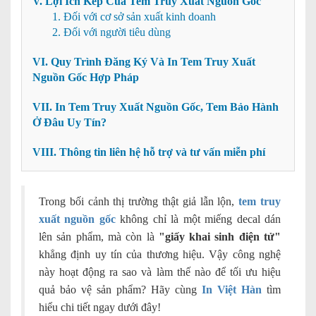
V. Lợi Ích Kép Của Tem Truy Xuất Nguồn Gốc
1. Đối với cơ sở sản xuất kinh doanh
2. Đối với người tiêu dùng
VI. Quy Trình Đăng Ký Và In Tem Truy Xuất
Nguồn Gốc Hợp Pháp
VII. In Tem Truy Xuất Nguồn Gốc, Tem Bảo Hành
Ở Đâu Uy Tín?
VIII. Thông tin liên hệ hỗ trợ và tư vấn miễn phí
Trong bối cảnh thị trường thật giả lẫn lộn,
tem truy
xuất nguồn gốc
không chỉ là một miếng decal dán
lên sản phẩm, mà còn là
"giấy khai sinh điện tử"
khẳng định uy tín của thương hiệu. Vậy công nghệ
này hoạt động ra sao và làm thế nào để tối ưu hiệu
quả bảo vệ sản phẩm? Hãy cùng
In Việt Hàn
tìm
hiểu chi tiết ngay dưới đây!