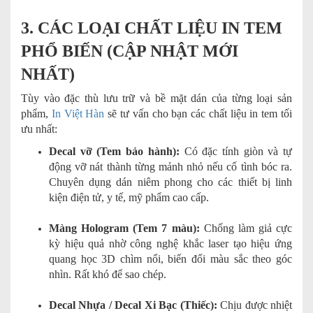
3. CÁC LOẠI CHẤT LIỆU IN TEM
PHỔ BIẾN (CẬP NHẬT MỚI
NHẤT)
Tùy vào đặc thù lưu trữ và bề mặt dán của từng loại sản
phẩm,
In Việt Hàn
sẽ tư vấn cho bạn các chất liệu in tem tối
ưu nhất:
Decal vỡ (Tem bảo hành):
Có đặc tính giòn và tự
động vỡ nát thành từng mảnh nhỏ nếu cố tình bóc ra.
Chuyên dụng dán niêm phong cho các thiết bị linh
kiện điện tử, y tế, mỹ phẩm cao cấp.
Màng Hologram (Tem 7 màu):
Chống làm giả cực
kỳ hiệu quả nhờ công nghệ khắc laser tạo hiệu ứng
quang học 3D chìm nổi, biến đổi màu sắc theo góc
nhìn. Rất khó để sao chép.
Decal Nhựa / Decal Xi Bạc (Thiếc):
Chịu được nhiệt