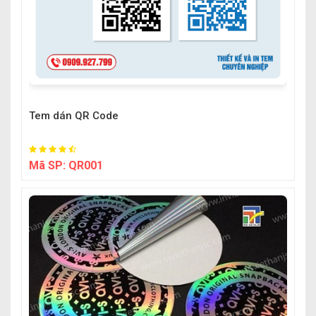
Tem dán QR Code
Mã SP:
QR001