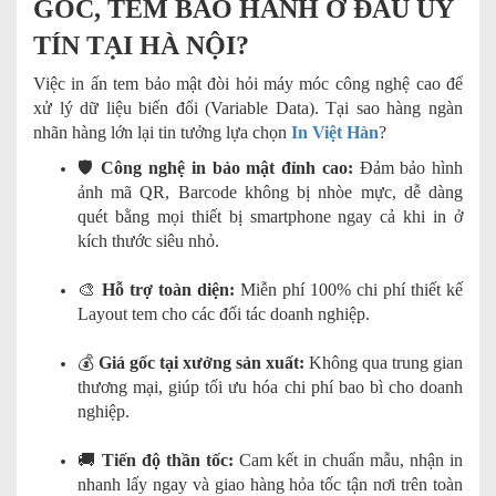
GỐC, TEM BẢO HÀNH Ở ĐÂU UY
TÍN TẠI HÀ NỘI?
Việc in ấn tem bảo mật đòi hỏi máy móc công nghệ cao để
xử lý dữ liệu biến đổi (Variable Data). Tại sao hàng ngàn
nhãn hàng lớn lại tin tưởng lựa chọn
In Việt Hàn
?
🛡️
Công nghệ in bảo mật đỉnh cao:
Đảm bảo hình
ảnh mã QR, Barcode không bị nhòe mực, dễ dàng
quét bằng mọi thiết bị smartphone ngay cả khi in ở
kích thước siêu nhỏ.
🎨
Hỗ trợ toàn diện:
Miễn phí 100% chi phí thiết kế
Layout tem cho các đối tác doanh nghiệp.
💰
Giá gốc tại xưởng sản xuất:
Không qua trung gian
thương mại, giúp tối ưu hóa chi phí bao bì cho doanh
nghiệp.
🚚
Tiến độ thần tốc:
Cam kết in chuẩn mẫu, nhận in
nhanh lấy ngay và giao hàng hỏa tốc tận nơi trên toàn