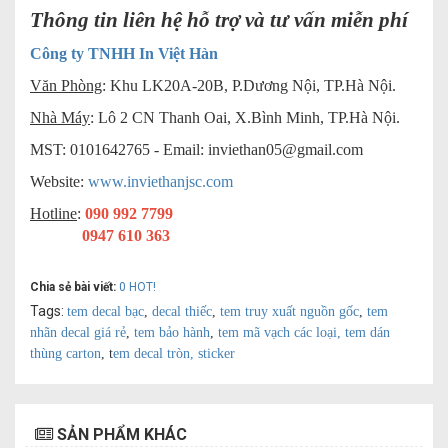
Thông tin liên hệ hỗ trợ và tư vấn miễn phí
Công ty TNHH In Việt Hàn
Văn Phòng
: Khu LK20A-20B, P.Dương Nội, TP.Hà Nội.
Nhà Máy
: Lô 2 CN Thanh Oai, X.Bình Minh, TP.Hà Nội.
MST: 0101642765 - Email:
inviethan05@gmail.com
Website:
www.inviethanjsc.com
Hotline
:
090 992 7799
0947 610 363
Chia sẻ bài viết:
0
HOT!
Tags:
tem decal bạc
,
decal thiếc
,
tem truy xuất nguồn gốc
,
tem
nhãn decal giá rẻ
,
tem bảo hành
,
tem mã vạch các loại,
tem dán
thùng carton
, t
em decal tròn, sticker
SẢN PHẨM KHÁC