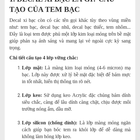
TẠO CỦA TEM BẠC
Decal xi bạc còn có các tên gọi khác tùy theo vùng miền
như: tem bạc, decal bạc nhũ, decal bạc thiếc, tem nhôm...
Đây là loại tem được phủ một lớp kim loại mỏng trên bề mặt
giúp phản xạ ánh sáng và mang lại vẻ ngoài cực kỳ sang
trọng.
Chi tiết cấu tạo 4 lớp vững chắc:
Lớp mặt:
Là màng kim loại mỏng (4-6 micron) mạ
bạc. Lớp này được xử lý bề mặt đặc biệt để bám mực
in tốt nhất, hiển thị thông tin rõ nét.
Lớp keo:
Sử dụng keo Acrylic đặc chủng bám dính
siêu chắc, càng để lâu dính càng chặt, chịu được môi
trường nóng ẩm, dầu mỡ.
Lớp silicon (chống dính):
Là lớp màng mỏng ngăn
cách giúp bạn bóc tem ra khỏi lớp đế dễ dàng mà
không làm hỏng lớp keo.