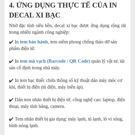
4. ỨNG DỤNG THỰC TẾ CỦA IN
DECAL XI BẠC
Nhờ đặc tính siêu bền, decal xi bạc được ứng dụng rộng rãi
trong nhiều ngành công nghiệp:
✔️ In
tem bảo hành
, tem niêm phong chống tháo dỡ sản
phẩm điện tử.
✔️ In
tem mã vạch (Barcode / QR Code)
quản lý vật tư, tài
sản cố định trong nhà máy.
✔️ In tem bạc thiếc chứa thông số kỹ thuật dán máy móc cơ
khí, thiết bị điện (tủ điện, máy biến áp).
✔️ Dán tem nhãn thiết bị điện tử, công nghệ cao: laptop, điện
thoại, máy tính bảng, camera.
✔️ Tem nhãn thiết bị gia dụng: máy lạnh, tủ lạnh, lò vi sóng,
bình nóng lạnh.