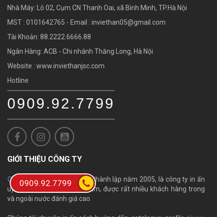
Nhà Máy: Lô 02, Cụm CN Thanh Oai, xã Bình Minh, TP.Hà Nội
MST : 0101642765 - Email :
inviethan05@gmail.com
Tài Khoản: 88.2222.6666.88
Ngân Hàng: ACB - Chi nhánh Thăng Long, Hà Nội
Website : www.inviethanjsc.com
Hotline
0909.92.7799
GIỚI THIỆU CÔNG TY
Công ty In Việt - Hàn
được thành lập năm 2005, là công ty in ấn
0909.92.7799
uy tín chất lượng tại Việt Nam, được rất nhiều khách hàng trong
và ngoài nước đánh giá cao.