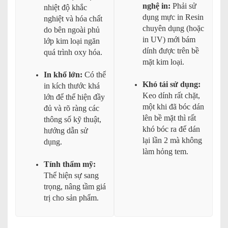
nghệ in:
Phải sử
nhiệt độ khắc
dụng mực in Resin
nghiệt và hóa chất
chuyên dụng (hoặc
do bên ngoài phủ
in UV) mới bám
lớp kim loại ngăn
dính được trên bề
quá trình oxy hóa.
mặt kim loại.
In khổ lớn:
Có thể
Khó tái sử dụng:
in kích thước khá
Keo dính rất chặt,
lớn để thể hiện đầy
một khi đã bóc dán
đủ và rõ ràng các
lên bề mặt thì rất
thông số kỹ thuật,
khó bóc ra để dán
hướng dẫn sử
lại lần 2 mà không
dụng.
làm hỏng tem.
Tính thẩm mỹ:
Thể hiện sự sang
trọng, nâng tầm giá
trị cho sản phẩm.