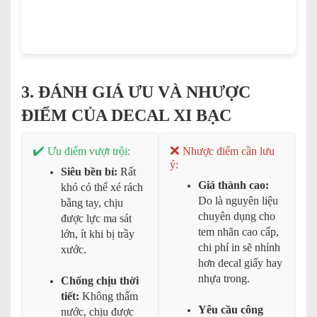
3. ĐÁNH GIÁ ƯU VÀ NHƯỢC
ĐIỂM CỦA DECAL XI BẠC
✔️
❌
Ưu điểm vượt trội:
Nhược điểm cần lưu
ý:
Siêu bền bỉ:
Rất
Giá thành cao:
khó có thể xé rách
Do là nguyên liệu
bằng tay, chịu
chuyên dụng cho
được lực ma sát
tem nhãn cao cấp,
lớn, ít khi bị trầy
chi phí in sẽ nhỉnh
xước.
hơn decal giấy hay
nhựa trong.
Chống chịu thời
tiết:
Không thấm
Yêu cầu công
nước, chịu được