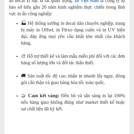
ấn decal xi bạc là rất quan trọng.
In Việt Hàn
là công ty tự
hào sở hữu gần 20 năm kinh nghiệm thực chiến trong lĩnh
vực in ấn công nghiệp:
🏭 Hệ thống xưởng in decal dán chuyên nghiệp, trang
bị máy in Offset, in Flexo dạng cuộn và in UV hiện
đại, đáp ứng mọi yêu cầu khắt khe nhất của khách
hàng.
🎨 Hỗ trợ thiết kế và làm mẫu miễn phí đối với các đơn
hàng số lượng lớn và đối tác thân thiết.
🚚 Sản xuất tốc độ cao, nhận in nhanh lấy ngay, đóng
gói cẩn thận và giao hàng hỏa tốc toàn quốc.
🤝
Cam kết vàng:
Đền bù và sẵn sàng in lại 100%
nếu hàng giao không đúng như market thiết kế hoặc
sai chất liệu đã ký kết.