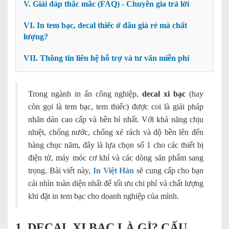
V. Giải đáp thắc mắc (FAQ) - Chuyên gia trả lời
VI. In tem bạc, decal thiếc ở đâu giá rẻ mà chất
lượng?
VII. Thông tin liên hệ hỗ trợ và tư vấn miễn phí
Trong ngành in ấn công nghiệp,
decal xi bạc
(hay
còn gọi là tem bạc, tem thiếc) được coi là giải pháp
nhãn dán cao cấp và bền bỉ nhất. Với khả năng chịu
nhiệt, chống nước, chống xé rách và độ bền lên đến
hàng chục năm, đây là lựa chọn số 1 cho các thiết bị
điện tử, máy móc cơ khí và các dòng sản phẩm sang
trọng. Bài viết này,
In Việt Hàn
sẽ cung cấp cho bạn
cái nhìn toàn diện nhất để tối ưu chi phí và chất lượng
khi đặt in tem bạc cho doanh nghiệp của mình.
1. DECAL XI BẠC LÀ GÌ? CẤU