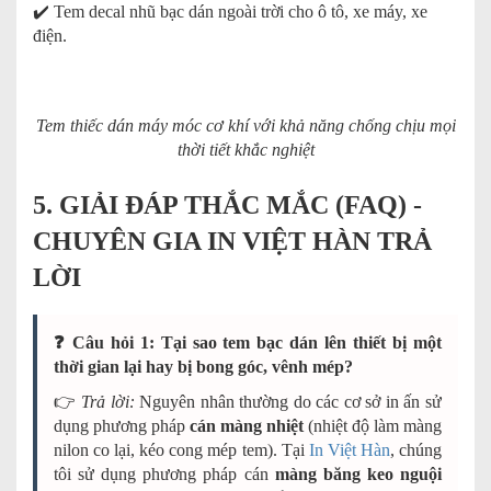
✔️ Tem decal nhũ bạc dán ngoài trời cho ô tô, xe máy, xe
điện.
Tem thiếc dán máy móc cơ khí với khả năng chống chịu mọi
thời tiết khắc nghiệt
5. GIẢI ĐÁP THẮC MẮC (FAQ) -
CHUYÊN GIA IN VIỆT HÀN TRẢ
LỜI
❓ Câu hỏi 1: Tại sao tem bạc dán lên thiết bị một
thời gian lại hay bị bong góc, vênh mép?
👉
Trả lời:
Nguyên nhân thường do các cơ sở in ấn sử
dụng phương pháp
cán màng nhiệt
(nhiệt độ làm màng
nilon co lại, kéo cong mép tem). Tại
In Việt Hàn
, chúng
tôi sử dụng phương pháp cán
màng băng keo nguội