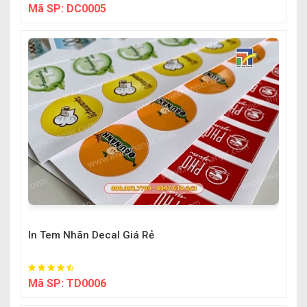
Mã SP:
DC0005
In Tem Nhãn Decal Giá Rẻ
Mã SP:
TD0006