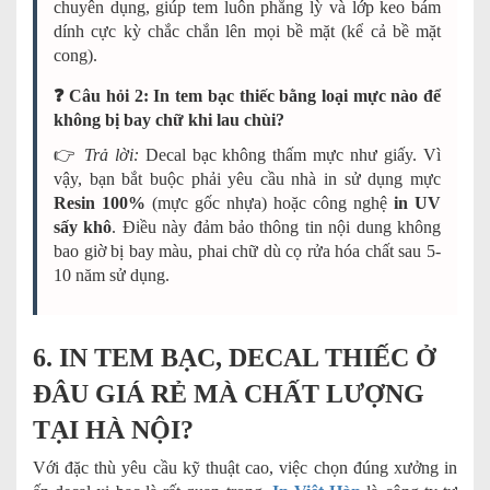
chuyên dụng, giúp tem luôn phẳng lỳ và lớp keo bám
dính cực kỳ chắc chắn lên mọi bề mặt (kể cả bề mặt
cong).
❓ Câu hỏi 2: In tem bạc thiếc bằng loại mực nào để
không bị bay chữ khi lau chùi?
👉
Trả lời:
Decal bạc không thấm mực như giấy. Vì
vậy, bạn bắt buộc phải yêu cầu nhà in sử dụng mực
Resin 100%
(mực gốc nhựa) hoặc công nghệ
in UV
sấy khô
. Điều này đảm bảo thông tin nội dung không
bao giờ bị bay màu, phai chữ dù cọ rửa hóa chất sau 5-
10 năm sử dụng.
6. IN TEM BẠC, DECAL THIẾC Ở
ĐÂU GIÁ RẺ MÀ CHẤT LƯỢNG
TẠI HÀ NỘI?
Với đặc thù yêu cầu kỹ thuật cao, việc chọn đúng xưởng in