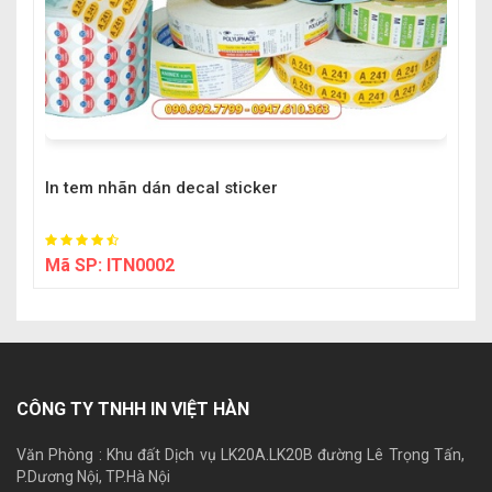
In tem nhãn dán decal sticker
Mã SP:
ITN0002
CÔNG TY TNHH IN VIỆT HÀN
Văn Phòng : Khu đất Dịch vụ LK20A.LK20B đường Lê Trọng Tấn,
P.Dương Nội, TP.Hà Nội