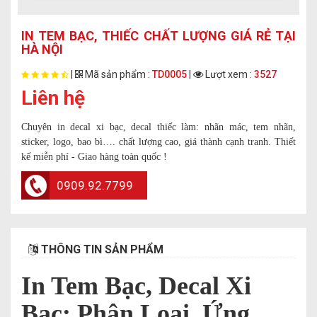
IN TEM BẠC, THIẾC CHẤT LƯỢNG GIÁ RẺ TẠI
HÀ NỘI
|
Mã sản phẩm :
TD0005
|
Lượt xem :
3527
Liên hệ
Chuyên in decal xi bạc, decal thiếc làm: nhãn mác, tem nhãn,
sticker, logo, bao bì…. chất lượng cao, giá thành cạnh tranh. Thiết
kế miễn phí - Giao hàng toàn quốc !
0909.92.7799
THÔNG TIN SẢN PHẨM
In Tem Bạc, Decal Xi
Bạc: Phân Loại, Ứng