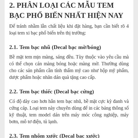
2. PHÂN LOẠI CÁC MẪU TEM
BẠC PHỔ BIẾN NHẤT HIỆN NAY
Để tránh nhầm lẫn chất liệu khi đặt hàng, bạn cần biết rõ 4
loại tem xi bạc phổ biến trên thị trường:
2.1. Tem bạc nhũ (Decal bạc mờ/bóng)
Bề mặt tem mịn màng, sáng đều. Tùy thuộc vào yêu cầu mà
có thể chọn cán màng bóng hoặc màng mờ. Thường dùng
cho các sản phẩm cần tính thẩm mỹ cao như hộp mỹ phẩm,
dược phẩm hoặc nhãn dán quà tặng cao cấp.
2.2. Tem bạc thiếc (Decal bạc cứng)
Có độ dày cao hơn hẳn tem bạc nhũ, bề mặt cực kỳ đanh và
cứng cáp. Loại tem này chuyên dùng để in các bảng thông số
kỹ thuật, tem model dán trên máy móc công nghiệp, máy
bơm, mô tơ điện, tủ lạnh.
2.3. Tem nhôm xước (Decal bạc xước)