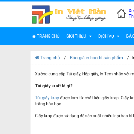
Xư
Th
TRANG CHỦ
GIỚI THIỆU
DỊCH VỤ
BÁO
Trang chủ
Báo giá in bao bì sản phẩm
I
Xưởng cung cấp Túi giấy, Hộp giấy, In Tem nhãn với mọ
Túi giấy kraft là gì?
Túi giấy krap
được làm từ chất liệu giấy krap. Giấy
trắng hóa học.
Giấy krap được sử dụng để sản xuất nhiều loại bao bì 