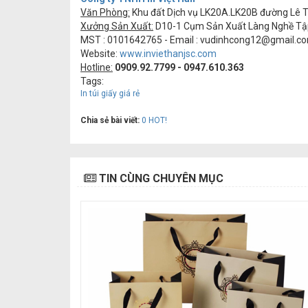
Văn Phòng:
Khu đất Dịch vụ LK20A.LK20B đường Lê Tr
Xưởng Sản Xuất:
D10-1 Cụm Sản Xuất Làng Nghề Tập T
MST : 0101642765 - Email :
vudinhcong12@gmail.c
Website:
www.inviethanjsc.com
Hotline:
0909.92.7799 - 0947.610.363
Tags:
In túi giấy giá rẻ
Chia sẻ bài viết:
0
HOT!
TIN CÙNG CHUYÊN MỤC