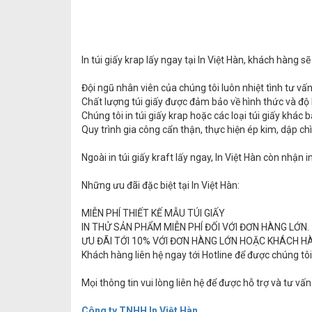
In túi giấy krap lấy ngay tại In Việt Hàn, khách hàng s
Đội ngũ nhân viên của chúng tôi luôn nhiệt tình tư vấ
Chất lượng túi giấy được đảm bảo về hình thức và độ
Chúng tôi in túi giấy krap hoặc các loại túi giấy khác b
Quy trình gia công cẩn thận, thực hiện ép kim, dập c
Ngoài in túi giấy kraft lấy ngay, In Việt Hàn còn nhận 
Những ưu đãi đặc biệt tại In Việt Hàn:
MIỄN PHÍ THIẾT KẾ MẪU TÚI GIẤY
IN THỬ SẢN PHẨM MIỄN PHÍ ĐỐI VỚI ĐƠN HÀNG LỚN.
ƯU ĐÃI TỚI 10% VỚI ĐƠN HÀNG LỚN HOẶC KHÁCH H
Khách hàng liên hệ ngay tới Hotline để được chúng tô
Mọi thông tin vui lòng liên hệ để được hỗ trợ và tư vấn
Công ty TNHH In Việt Hàn