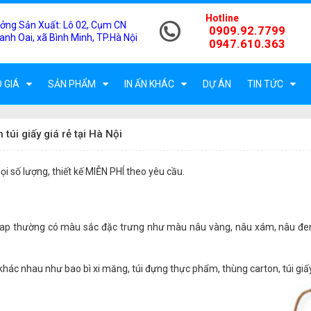
Hotline
ởng Sản Xuất:
Lô 02, Cụm CN
0909.92.7799
anh Oai, xã Bình Minh, TP.Hà Nội
0947.610.363
 GIÁ
SẢN PHẨM
IN ẤN KHÁC
DỰ ÁN
TIN TỨC
n túi giấy giá rẻ tại Hà Nội
i số lượng, thiết kế MIỄN PHÍ theo yêu cầu.
 krap thường có màu sắc đặc trưng như màu nâu vàng, nâu xám, nâu đen
khác nhau như bao bì xi măng, túi đựng thực phẩm, thùng carton, túi giấ