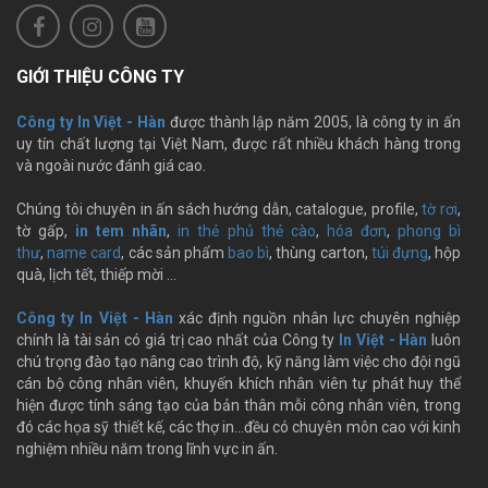
GIỚI THIỆU CÔNG TY
Công ty In Việt - Hàn
được thành lập năm 2005, là công ty in ấn
uy tín chất lượng tại Việt Nam, được rất nhiều khách hàng trong
và ngoài nước đánh giá cao.
Chúng tôi chuyên in ấn sách hướng dẫn, catalogue, profile,
tờ rơi
,
tờ gấp,
in tem nhãn
,
in thẻ phủ thẻ cào
,
hóa đơn
,
phong bì
thư
,
name card
, các sản phẩm
bao bì
, thùng carton,
túi đựng
, hộp
quà, lịch tết, thiếp mời …
Công ty In Việt - Hàn
xác định nguồn nhân lực chuyên nghiệp
chính là tài sản có giá trị cao nhất của Công ty
In Việt - Hàn
luôn
chú trọng đào tạo nâng cao trình độ, kỹ năng làm việc cho đội ngũ
cán bộ công nhân viên, khuyến khích nhân viên tự phát huy thể
hiện được tính sáng tạo của bản thân mỗi công nhân viên, trong
đó các họa sỹ thiết kế, các thợ in…đều có chuyên môn cao với kinh
nghiệm nhiều năm trong lĩnh vực in ấn.