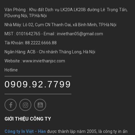
Văn Phòng : Khu đất Dịch vụ LK20A.LK20B đường Lê Trọng Tấn,
P.Dương Nội, TP.Hà Nội
Nhà Máy: Lô 02, Cụm CN Thanh Oai, xã Bình Minh, TP.Hà Nội
MST : 0101642765 - Email :
inviethan05@gmail.com
Tài Khoản: 88.2222.6666.88
Ngân Hàng: ACB - Chi nhánh Thăng Long, Hà Nội
Website : www.inviethanjsc.com
Hotline
0909.92.7799
GIỚI THIỆU CÔNG TY
Công ty In Việt - Hàn
được thành lập năm 2005, là công ty in ấn