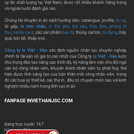
uy tín chất lượng tại Việt Nam, được rất nhiều khách hàng trong
và ngoài nước đánh giá cao.
Chúng tôi chuyên in ấn sách hướng dẫn, catalogue, profile,
tờ rơi
,
tờ gấp,
in tem nhãn
,
in thẻ phủ thẻ cào
,
hóa đơn
,
phong bì
thư
,
name card
, các sản phẩm
bao bì
, thùng carton,
túi đựng
, hộp
quà, lịch tết, thiếp mời …
Công ty In Việt - Hàn
xác định nguồn nhân lực chuyên nghiệp
chính là tài sản có giá trị cao nhất của Công ty
In Việt - Hàn
luôn
chú trọng đào tạo nâng cao trình độ, kỹ năng làm việc cho đội ngũ
cán bộ công nhân viên, khuyến khích nhân viên tự phát huy thể
hiện được tính sáng tạo của bản thân mỗi công nhân viên, trong
đó các họa sỹ thiết kế, các thợ in…đều có chuyên môn cao với kinh
nghiệm nhiều năm trong lĩnh vực in ấn.
FANPAGE INVIETHANJSC.COM
Đang trực tuyến: 167
Hôm nay: 764