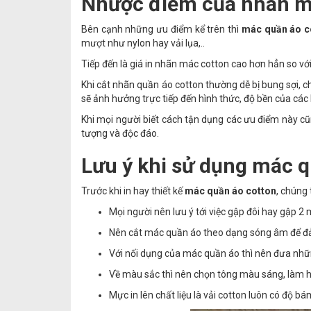
Nhược điểm của nhãn m
Bên cạnh những ưu điểm kể trên thì
mác quần áo c
mượt như nylon hay vải lụa,..
Tiếp đến là giá in nhãn mác cotton cao hơn hẳn so vớ
Khi cắt nhãn quần áo cotton thường dễ bị bung sợi, c
sẽ ảnh hưởng trực tiếp đến hình thức, độ bền của các
Khi mọi người biết cách tận dụng các ưu điểm này c
tượng và độc đáo.
Lưu ý khi sử dụng mác q
Trước khi in hay thiết kế
mác quần áo cotton
, chúng 
Mọi người nên lưu ý tới việc gập đôi hay gập 
Nên cắt mác quần áo theo dạng sóng âm để đả
Với nối dụng của mác quần áo thì nên đưa những
Về màu sắc thì nên chọn tông màu sáng, làm h
Mực in lên chất liệu là vải cotton luôn có độ bá