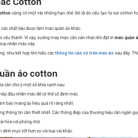
ác Cotton
otton
cũng có một vài những hạn chế. Đó là do cấu tạo từ sợi cotton 
i các chất liệu được làm mác quần áo khác.
hỉ cấu thành. Vì vậy, xưởng may mặc cần cân nhắc khi đặt in
mác quần á
 loại nhãn mác này.
ũng như kết hợp tìm hiểu các
thông tin cần có trên mác áo
sau đây. Th
uần áo cotton
ta cần chú ý một số khía cạnh sau:
2 mép đầu nhãn mác để có thể cố định mác.
m bảo mang lại hiệu quả rõ ràng nhất.
 thông tin cần thiết nhất. Các thông điệp của thương hiệu cần ngắn gọn,
ài hòa với phông chữ.
m dính mực tốt hơn so với loại vải khác.