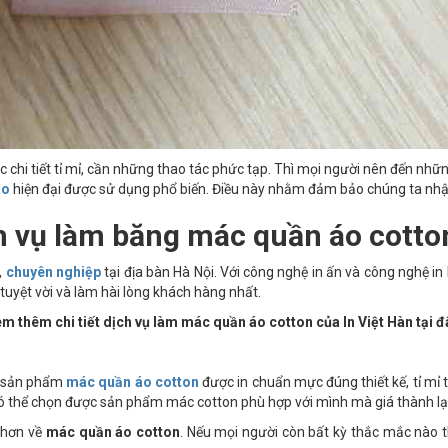
c chi tiết tỉ mỉ, cần những thao tác phức tạp. Thì mọi người nên đến nhữ
áo
hiện đại được sử dụng phổ biến. Điều này nhằm đảm bảo chúng ta nh
h vụ làm băng mác quần áo cotton
,
chuyên nghiệp
tại địa bàn Hà Nội. Với công nghệ in ấn và công nghệ in 
tuyệt vời và làm hài lòng khách hàng nhất.
m thêm chi tiết dịch vụ làm mác quần áo cotton của In Việt Hàn tại đ
g sản phẩm
mác quần áo cotton
được in chuẩn mực đúng thiết kế, tỉ mỉ t
ó thể chọn được sản phẩm mác cotton phù hợp với mình mà giá thành lại
u hơn về
mác quần áo cotton
. Nếu mọi người còn bất kỳ thắc mắc nào thì