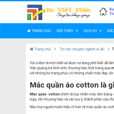
Xư
Th
TRANG CHỦ
GIỚI THIỆU
DỊCH VỤ
BÁO
Trang chủ
Tin tức chuyên ngành in ấn
T
Vải cotton là một chất vải được sử dụng phổ biến để là
Việc quảng bá hình ảnh, thương hiệu thời trang qua
m
với những bộ trang phục có những chiếc mác đẹp, ấn 
Mác quần áo cotton là g
Mác quần cotton
chính là loại nhãn mác làm bằng 
logo, tên thương hiệu và các lưu ý, thành phần cấu 
Nếu mọi người muốn hiểu rõ hơn về mác quần áo co