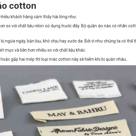
o cotton
n nhiều khách hàng cảm thấy hài lòng như:
ơn so với chất liệu nilon sử dụng trước đây. Bộ quần áo nào có nhãn co
ị ngứa ngáy, bận bịu, khó chịu hay xước da. Bởi vì như chúng ta có thể 
t mực và bền hơn nhiều so với chất liệu khác.
ôi hoặc gấp hai mép thì loại mác cotton này sẽ hiếm khi bị quăn nhàu…