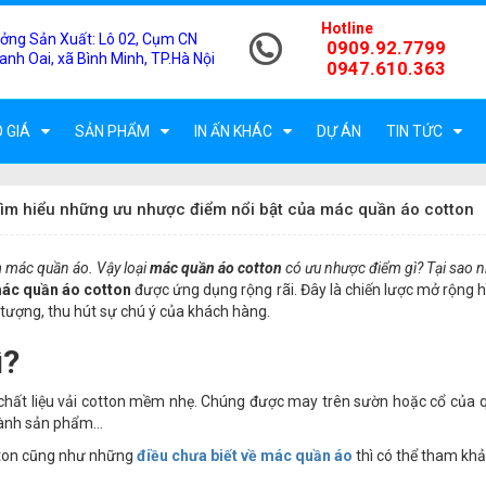
Hotline
ởng Sản Xuất:
Lô 02, Cụm CN
0909.92.7799
anh Oai, xã Bình Minh, TP.Hà Nội
0947.610.363
 GIÁ
SẢN PHẨM
IN ẤN KHÁC
DỰ ÁN
TIN TỨC
ìm hiểu những ưu nhược điểm nổi bật của mác quần áo cotton
m mác quần áo. Vậy loại
mác quần áo cotton
có ưu nhược điểm gì? Tại sao n
ác quần áo cotton
được ứng dụng rộng rãi. Đây là chiến lược mở rộng hì
tượng, thu hút sự chú ý của khách hàng.
ì?
chất liệu vải cotton mềm nhẹ. Chúng được may trên sườn hoặc cổ của 
thành sản phẩm…
tton cũng như những
điều chưa biết về mác quần áo
thì có thể tham khảo