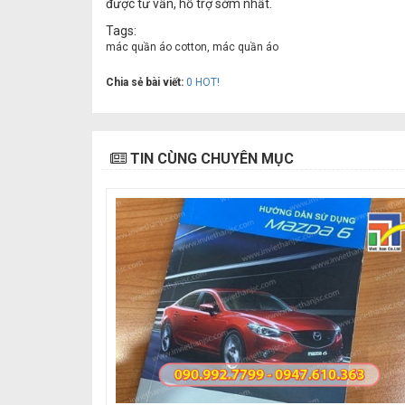
được tư vấn, hỗ trợ sớm nhất.
Tags:
mác quần áo cotton, mác quần áo
Chia sẻ bài viết:
0
HOT!
TIN CÙNG CHUYÊN MỤC