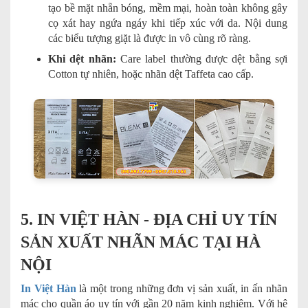
tạo bề mặt nhẵn bóng, mềm mại, hoàn toàn không gây
cọ xát hay ngứa ngáy khi tiếp xúc với da. Nội dung
các biểu tượng giặt là được in vô cùng rõ ràng.
Khi dệt nhãn:
Care label thường được dệt bằng sợi
Cotton tự nhiên, hoặc nhãn dệt Taffeta cao cấp.
5. IN VIỆT HÀN - ĐỊA CHỈ UY TÍN
SẢN XUẤT NHÃN MÁC TẠI HÀ
NỘI
In Việt Hàn
là một trong những đơn vị sản xuất, in ấn nhãn
mác cho quần áo uy tín với gần 20 năm kinh nghiệm. Với hệ