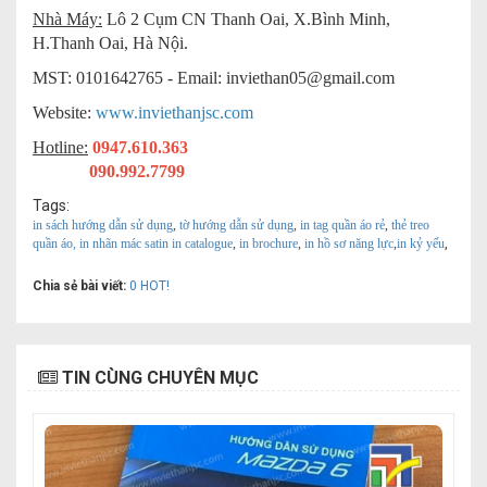
Nhà Máy:
Lô 2 Cụm CN Thanh Oai, X.Bình Minh,
H.Thanh Oai, Hà Nội.
MST: 0101642765 - Email:
inviethan05@gmail.com
Website:
www.inviethanjsc.com
Hotline:
0947.610.363
090.992.7799
Tags:
in sách hướng dẫn sử dụng
,
tờ hướng dẫn sử dụng
,
in tag quần áo rẻ
,
thẻ treo
quần áo,
in nhãn mác satin
in catalogue
,
in brochure
,
in hồ sơ năng lực
,
in kỷ yếu
,
Chia sẻ bài viết:
0
HOT!
TIN CÙNG CHUYÊN MỤC