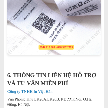
6. THÔNG TIN LIÊN HỆ HỖ TRỢ
VÀ TƯ VẤN MIỄN PHÍ
Công ty TNHH In Việt Hàn
Văn Phòng:
Khu LK20A.LK20B, P.Dương Nội, Q.Hà
Đông, Hà Nội.