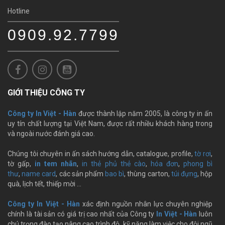
Hotline
0909.92.7799
GIỚI THIỆU CÔNG TY
Công ty In Việt - Hàn
được thành lập năm 2005, là công ty in ấn
uy tín chất lượng tại Việt Nam, được rất nhiều khách hàng trong
và ngoài nước đánh giá cao.
Chúng tôi chuyên in ấn sách hướng dẫn, catalogue, profile,
tờ rơi
,
tờ gấp,
in tem nhãn
,
in thẻ phủ thẻ cào
,
hóa đơn
,
phong bì
thư
,
name card
, các sản phẩm
bao bì
, thùng carton,
túi đựng
, hộp
quà, lịch tết, thiếp mời …
Công ty In Việt - Hàn
xác định nguồn nhân lực chuyên nghiệp
chính là tài sản có giá trị cao nhất của Công ty
In Việt - Hàn
luôn
chú trọng đào tạo nâng cao trình độ, kỹ năng làm việc cho đội ngũ