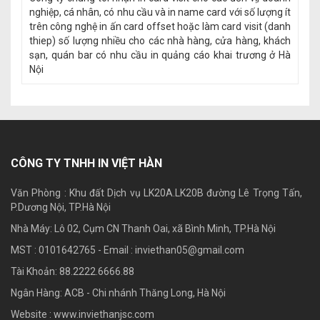
nghiệp, cá nhân, có nhu cầu và in name card với số lượng ít
trên công nghệ in ấn card offset hoặc làm card visit (danh
thiep) số lượng nhiều cho các nhà hàng, cửa hàng, khách
sạn, quán bar có nhu cầu in quảng cáo khai trương ở Hà
Nội
CÔNG TY TNHH IN VIỆT HÀN
Văn Phòng : Khu đất Dịch vụ LK20A.LK20B đường Lê Trọng Tấn,
P.Dương Nội, TP.Hà Nội
Nhà Máy: Lô 02, Cụm CN Thanh Oai, xã Bình Minh, TP.Hà Nội
MST : 0101642765 - Email :
inviethan05@gmail.com
Tài Khoản: 88.2222.6666.88
Ngân Hàng: ACB - Chi nhánh Thăng Long, Hà Nội
Website : www.inviethanjsc.com